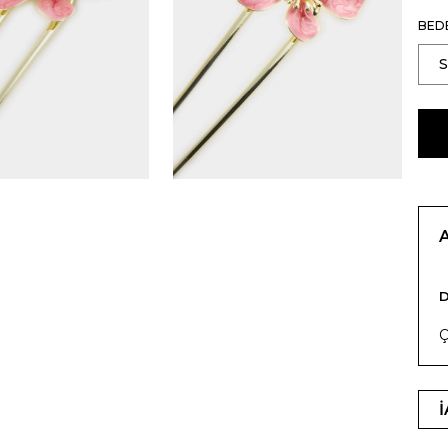
BED
Ç