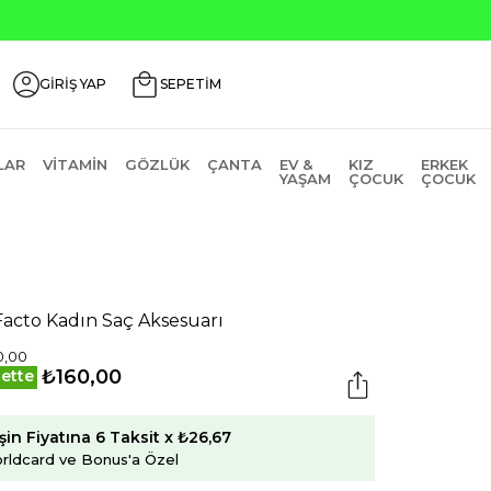
GİRİŞ YAP
SEPETİM
LAR
VITAMIN
GÖZLÜK
ÇANTA
EV &
KIZ
ERKEK
YAŞAM
ÇOCUK
ÇOCUK
acto Kadın Saç Aksesuarı
0,00
₺160,00
ette
şin Fiyatına 6 Taksit x ₺26,67
rldcard ve Bonus'a Özel