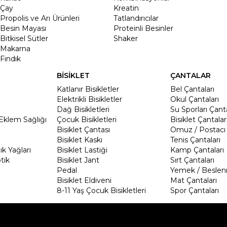
Çay
Kreatin
Propolis ve Arı Ürünleri
Tatlandırıcılar
Besin Mayası
Proteinli Besinler
Bitkisel Sütler
Shaker
Makarna
Fındık
BİSİKLET
ÇANTALAR
Katlanır Bisikletler
Bel Çantaları
Elektrikli Bisikletler
Okul Çantaları
Dağ Bisikletleri
Su Sporları Çanta
Eklem Sağlığı
Çocuk Bisikletleri
Bisiklet Çantalar
Bisiklet Çantası
Omuz / Postacı 
Bisiklet Kaskı
Tenis Çantaları
k Yağları
Bisiklet Lastiği
Kamp Çantaları
tik
Bisiklet Jant
Sırt Çantaları
Pedal
Yemek / Beslen
Bisiklet Eldiveni
Mat Çantaları
8-11 Yaş Çocuk Bisikletleri
Spor Çantaları