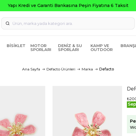
Yapı Kredi ve Garanti Bankasına Peşin Fiyatına 6 Taksit
BISIKLET
MOTOR
DENIZ & SU
KAMP VE
BRANŞ
SPORLARI
SPORLARI
OUTDOOR
Ana Sayfa
Defacto Ürünleri
Marka
Defacto
DeF
₺20
Sep
Pe
Wo