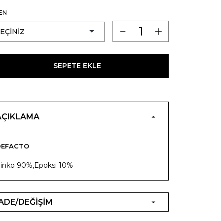
EN
SEPETE EKLE
AÇIKLAMA
DEFACTO
inko 90%,Epoksi 10%
İADE/DEĞİŞİM