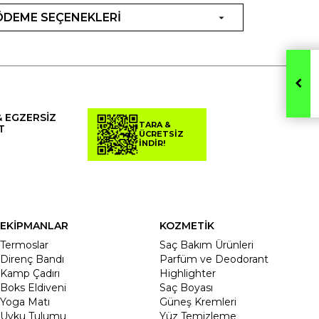
ÖDEME SEÇENEKLERİ
& EGZERSİZ
TARA &
T
ÜCRETSİZ
İNDİR!
EKİPMANLAR
KOZMETİK
Termoslar
Saç Bakım Ürünleri
Direnç Bandı
Parfüm ve Deodorant
Kamp Çadırı
Highlighter
Boks Eldiveni
Saç Boyası
Yoga Matı
Güneş Kremleri
Uyku Tulumu
Yüz Temizleme