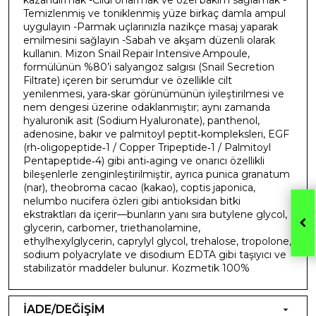
Temizlenmiş ve toniklenmiş yüze birkaç damla ampul
uygulayın -Parmak uçlarınızla nazikçe masaj yaparak
emilmesini sağlayın -Sabah ve akşam düzenli olarak
kullanın. Mizon Snail Repair Intensive Ampoule,
formülünün %80’i salyangoz salgısı (Snail Secretion
Filtrate) içeren bir serumdur ve özellikle cilt
yenilenmesi, yara‑skar görünümünün iyileştirilmesi ve
nem dengesi üzerine odaklanmıştır; aynı zamanda
hyaluronik asit (Sodium Hyaluronate), panthenol,
adenosine, bakır ve palmitoyl peptit‑kompleksleri, EGF
(rh‑oligopeptide‑1 / Copper Tripeptide‑1 / Palmitoyl
Pentapeptide‑4) gibi anti‑aging ve onarıcı özellikli
bileşenlerle zenginleştirilmiştir, ayrıca punica granatum
(nar), theobroma cacao (kakao), coptis japonica,
nelumbo nucifera özleri gibi antioksidan bitki
ekstraktları da içerir—bunların yanı sıra butylene glycol,
glycerin, carbomer, triethanolamine,
ethylhexylglycerin, caprylyl glycol, trehalose, tropolone,
sodium polyacrylate ve disodium EDTA gibi taşıyıcı ve
stabilizatör maddeler bulunur. Kozmetik 100%
İADE/DEĞİŞİM