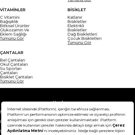
VİTAMİNLER
BİSİKLET
C Vitamini
Katlanır
Bağışıklık
Bisikletler
Bitkisel Ürünler
Elektrikli
Glukozamin Ve
Bisikletler
Eklem Sağlığı
Dağ Bisikletleri
Tümünü Gör
Çocuk Bisikletleri
Tümünü Gör
ÇANTALAR
Bel Çantaları
Okul Çantaları
Su Sporları
Çantaları
Bisiklet Çantaları
Tümünü Gör
Yardım
Mesafeli Satış Sözleşmesi
Teslimat Bilgisi
Gizlilik Sözleşmesi
Şartlar & Koşullar
Ürünümü nasıl iade
Hakkımızda