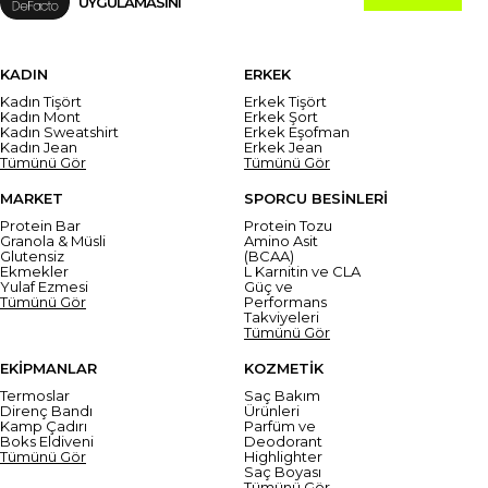
UYGULAMASINI
KADIN
ERKEK
Kadın Tişört
Erkek Tişört
Kadın Mont
Erkek Şort
Kadın Sweatshirt
Erkek Eşofman
Kadın Jean
Erkek Jean
Tümünü Gör
Tümünü Gör
MARKET
SPORCU BESİNLERİ
Protein Bar
Protein Tozu
Granola & Müsli
Amino Asit
Glutensiz
(BCAA)
Ekmekler
L Karnitin ve CLA
Yulaf Ezmesi
Güç ve
Tümünü Gör
Performans
Takviyeleri
Tümünü Gör
EKİPMANLAR
KOZMETİK
Termoslar
Saç Bakım
Direnç Bandı
Ürünleri
Kamp Çadırı
Parfüm ve
Boks Eldiveni
Deodorant
Tümünü Gör
Highlighter
Saç Boyası
Tümünü Gör