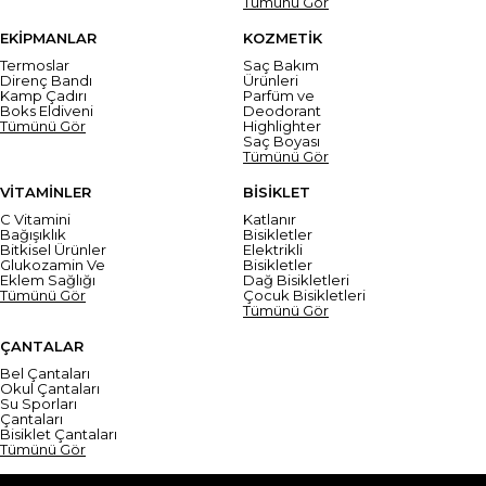
Tümünü Gör
EKİPMANLAR
KOZMETİK
Termoslar
Saç Bakım
Direnç Bandı
Ürünleri
Kamp Çadırı
Parfüm ve
Boks Eldiveni
Deodorant
Tümünü Gör
Highlighter
Saç Boyası
Tümünü Gör
VİTAMİNLER
BİSİKLET
C Vitamini
Katlanır
Bağışıklık
Bisikletler
Bitkisel Ürünler
Elektrikli
Glukozamin Ve
Bisikletler
Eklem Sağlığı
Dağ Bisikletleri
Tümünü Gör
Çocuk Bisikletleri
Tümünü Gör
ÇANTALAR
Bel Çantaları
Okul Çantaları
Su Sporları
Çantaları
Bisiklet Çantaları
Tümünü Gör