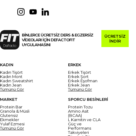
BİNLERCE ÜCRETSİZ DERS & EGZERSİZ
ÜCRETSİZ
VİDEOLARI İÇİN DEFACTOFIT
İNDİR
UYGULAMASINI
KADIN
ERKEK
Kadın Tişört
Erkek Tişört
Kadın Mont
Erkek Şort
Kadın Sweatshirt
Erkek Eşofman
Kadın Jean
Erkek Jean
Tümünü Gör
Tümünü Gör
MARKET
SPORCU BESİNLERİ
Protein Bar
Protein Tozu
Granola & Müsli
Amino Asit
Glutensiz
(BCAA)
Ekmekler
L Karnitin ve CLA
Yulaf Ezmesi
Güç ve
Tümünü Gör
Performans
Takviyeleri