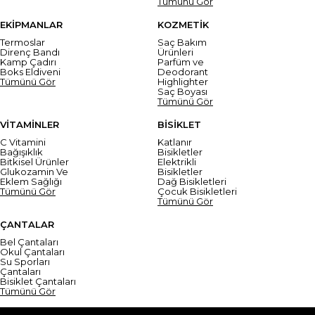
Tümünü Gör
EKİPMANLAR
KOZMETİK
Termoslar
Saç Bakım
Direnç Bandı
Ürünleri
Kamp Çadırı
Parfüm ve
Boks Eldiveni
Deodorant
Tümünü Gör
Highlighter
Saç Boyası
Tümünü Gör
VİTAMİNLER
BİSİKLET
C Vitamini
Katlanır
Bağışıklık
Bisikletler
Bitkisel Ürünler
Elektrikli
Glukozamin Ve
Bisikletler
Eklem Sağlığı
Dağ Bisikletleri
Tümünü Gör
Çocuk Bisikletleri
Tümünü Gör
ÇANTALAR
Bel Çantaları
Okul Çantaları
Su Sporları
Çantaları
Bisiklet Çantaları
Tümünü Gör