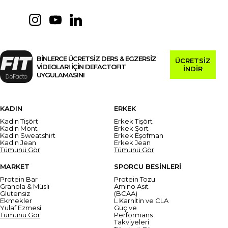
BİNLERCE ÜCRETSİZ DERS & EGZERSİZ
ÜCRETSİZ
VİDEOLARI İÇİN DEFACTOFIT
İNDİR
UYGULAMASINI
KADIN
ERKEK
Kadın Tişört
Erkek Tişört
Kadın Mont
Erkek Şort
Kadın Sweatshirt
Erkek Eşofman
Kadın Jean
Erkek Jean
Tümünü Gör
Tümünü Gör
MARKET
SPORCU BESİNLERİ
Protein Bar
Protein Tozu
Granola & Müsli
Amino Asit
Glutensiz
(BCAA)
Ekmekler
L Karnitin ve CLA
Yulaf Ezmesi
Güç ve
Tümünü Gör
Performans
Takviyeleri