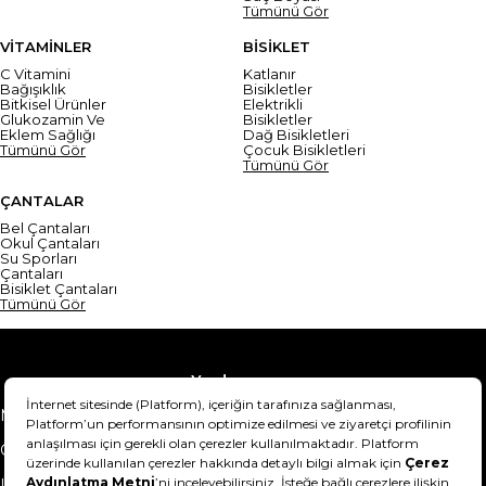
Tümünü Gör
VİTAMİNLER
BİSİKLET
C Vitamini
Katlanır
Bağışıklık
Bisikletler
Bitkisel Ürünler
Elektrikli
Glukozamin Ve
Bisikletler
Eklem Sağlığı
Dağ Bisikletleri
Tümünü Gör
Çocuk Bisikletleri
Tümünü Gör
ÇANTALAR
Bel Çantaları
Okul Çantaları
Su Sporları
Çantaları
Bisiklet Çantaları
Tümünü Gör
Yardım
Mesafeli Satış Sözleşmesi
Teslimat Bilgisi
Gizlilik Sözleşmesi
Şartlar & Koşullar
Ürünümü nasıl iade
Hakkımızda