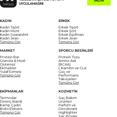
İNDİR
UYGULAMASINI
KADIN
ERKEK
Kadın Tişört
Erkek Tişört
Kadın Mont
Erkek Şort
Kadın Sweatshirt
Erkek Eşofman
Kadın Jean
Erkek Jean
Tümünü Gör
Tümünü Gör
MARKET
SPORCU BESİNLERİ
Protein Bar
Protein Tozu
Granola & Müsli
Amino Asit
Glutensiz
(BCAA)
Ekmekler
L Karnitin ve CLA
Yulaf Ezmesi
Güç ve
Tümünü Gör
Performans
Takviyeleri
Tümünü Gör
EKİPMANLAR
KOZMETİK
Termoslar
Saç Bakım
Direnç Bandı
Ürünleri
Kamp Çadırı
Parfüm ve
Boks Eldiveni
Deodorant
Tümünü Gör
Highlighter
Saç Boyası