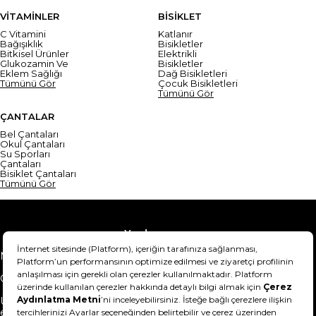
VİTAMİNLER
BİSİKLET
C Vitamini
Katlanır
Bağışıklık
Bisikletler
Bitkisel Ürünler
Elektrikli
Glukozamin Ve
Bisikletler
Eklem Sağlığı
Dağ Bisikletleri
Tümünü Gör
Çocuk Bisikletleri
Tümünü Gör
ÇANTALAR
Bel Çantaları
Okul Çantaları
Su Sporları
Çantaları
Bisiklet Çantaları
Tümünü Gör
Yardım
Mesafeli Satış Sözleşmesi
Teslimat Bilgisi
Gizlilik Sözleşmesi
Şartlar & Koşullar
Ürünümü nasıl iade
Hakkımızda
edebilirim?