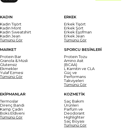
KADIN
ERKEK
Kadın Tişört
Erkek Tişört
Kadın Mont
Erkek Şort
Kadın Sweatshirt
Erkek Eşofman
Kadın Jean
Erkek Jean
Tümünü Gör
Tümünü Gör
MARKET
SPORCU BESİNLERİ
Protein Bar
Protein Tozu
Granola & Müsli
Amino Asit
Glutensiz
(BCAA)
Ekmekler
L Karnitin ve CLA
Yulaf Ezmesi
Güç ve
Tümünü Gör
Performans
Takviyeleri
Tümünü Gör
EKİPMANLAR
KOZMETİK
Termoslar
Saç Bakım
Direnç Bandı
Ürünleri
Kamp Çadırı
Parfüm ve
Boks Eldiveni
Deodorant
Tümünü Gör
Highlighter
Saç Boyası
Tümünü Gör