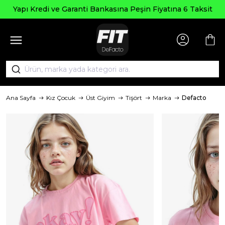
Yapı Kredi ve Garanti Bankasına Peşin Fiyatına 6 Taksit
Ana Sayfa
Kız Çocuk
Üst Giyim
Tişört
Marka
Defacto