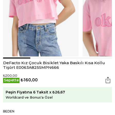
DeFacto Kız Çocuk Bisiklet Yaka Baskılı Kısa Kollu
Tişört E0063A825SMPN666
₺200,00
₺160,00
Sepette
Peşin Fiyatına 6 Taksit x ₺26,67
Worldcard ve Bonus'a Özel
BEDEN