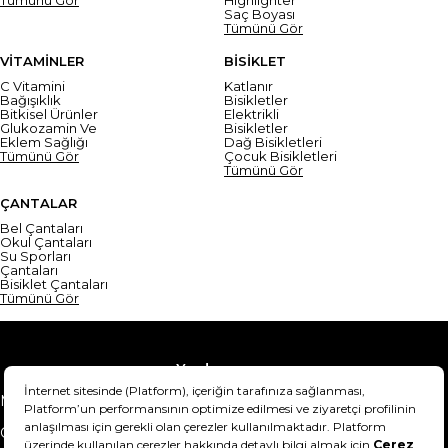
Tümünü Gör
Highlighter
Saç Boyası
Tümünü Gör
VİTAMİNLER
BİSİKLET
C Vitamini
Katlanır
Bağışıklık
Bisikletler
Bitkisel Ürünler
Elektrikli
Glukozamin Ve
Bisikletler
Eklem Sağlığı
Dağ Bisikletleri
Tümünü Gör
Çocuk Bisikletleri
Tümünü Gör
ÇANTALAR
Bel Çantaları
Okul Çantaları
Su Sporları
Çantaları
Bisiklet Çantaları
Tümünü Gör
Yardım
Mesafeli Satış Sözleşmesi
Teslimat Bilgisi
Gizlilik Sözleşmesi
Şartlar & Koşullar