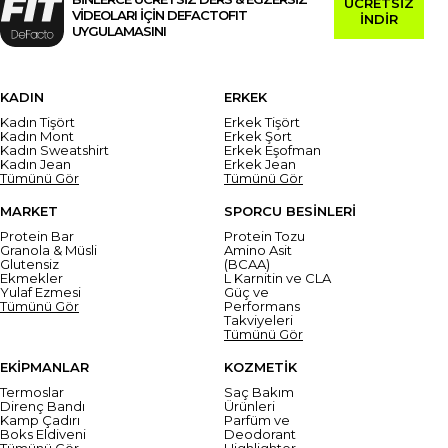
ÜCRETSİZ
VİDEOLARI İÇİN DEFACTOFIT
İNDİR
UYGULAMASINI
KADIN
ERKEK
Kadın Tişört
Erkek Tişört
Kadın Mont
Erkek Şort
Kadın Sweatshirt
Erkek Eşofman
Kadın Jean
Erkek Jean
Tümünü Gör
Tümünü Gör
MARKET
SPORCU BESİNLERİ
Protein Bar
Protein Tozu
Granola & Müsli
Amino Asit
Glutensiz
(BCAA)
Ekmekler
L Karnitin ve CLA
Yulaf Ezmesi
Güç ve
Tümünü Gör
Performans
Takviyeleri
Tümünü Gör
EKİPMANLAR
KOZMETİK
Termoslar
Saç Bakım
Direnç Bandı
Ürünleri
Kamp Çadırı
Parfüm ve
Boks Eldiveni
Deodorant
Tümünü Gör
Highlighter