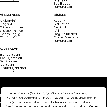
Saç Boyası
Tümünü Gör
VİTAMİNLER
BİSİKLET
C Vitamini
Katlanır
Bağışıklık
Bisikletler
Bitkisel Ürünler
Elektrikli
Glukozamin Ve
Bisikletler
Eklem Sağlığı
Dağ Bisikletleri
Tümünü Gör
Çocuk Bisikletleri
Tümünü Gör
ÇANTALAR
Bel Çantaları
Okul Çantaları
Su Sporları
Çantaları
Bisiklet Çantaları
Tümünü Gör
Yardım
Mesafeli Satış Sözleşmesi
Teslimat Bilgisi
Gizlilik Sözleşmesi
Şartlar & Koşullar