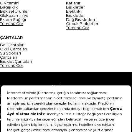
C Vitamini
Katlanır
Bağışıklık
Bisikletler
Bitkisel Ürünler
Elektrikli
Glukozamin Ve
Bisikletler
Eklem Sağlığı
Dağ Bisikletleri
Tümünü Gör
Çocuk Bisikletleri
Tümünü Gör
ÇANTALAR
Bel Çantaları
Okul Çantaları
Su Sporları
Çantaları
Bisiklet Çantaları
Tümünü Gör
Yardım
Mesafeli Satış Sözleşmesi
Teslimat Bilgisi
Gizlilik Sözleşmesi
Şartlar & Koşullar
Ürünümü nasıl iade
Hakkımızda
edebilirim?