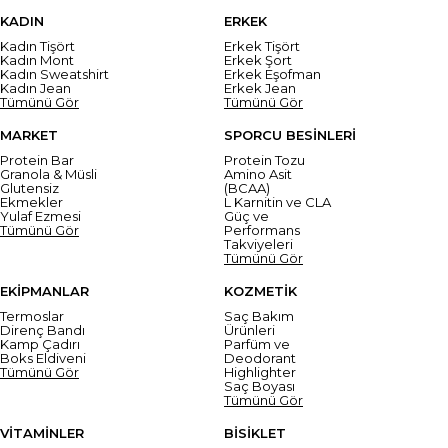
KADIN
ERKEK
Kadın Tişört
Erkek Tişört
Kadın Mont
Erkek Şort
Kadın Sweatshirt
Erkek Eşofman
Kadın Jean
Erkek Jean
Tümünü Gör
Tümünü Gör
MARKET
SPORCU BESİNLERİ
Protein Bar
Protein Tozu
Granola & Müsli
Amino Asit
Glutensiz
(BCAA)
Ekmekler
L Karnitin ve CLA
Yulaf Ezmesi
Güç ve
Tümünü Gör
Performans
Takviyeleri
Tümünü Gör
EKİPMANLAR
KOZMETİK
Termoslar
Saç Bakım
Direnç Bandı
Ürünleri
Kamp Çadırı
Parfüm ve
Boks Eldiveni
Deodorant
Tümünü Gör
Highlighter
Saç Boyası
Tümünü Gör
VİTAMİNLER
BİSİKLET