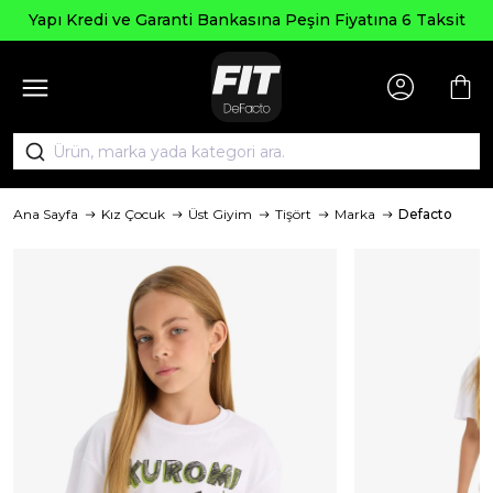
Yapı Kredi ve Garanti Bankasına Peşin Fiyatına 6 Taksit
Ana Sayfa
Kız Çocuk
Üst Giyim
Tişört
Marka
Defacto