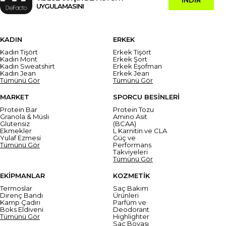
UYGULAMASINI
KADIN
ERKEK
Kadın Tişört
Erkek Tişört
Kadın Mont
Erkek Şort
Kadın Sweatshirt
Erkek Eşofman
Kadın Jean
Erkek Jean
Tümünü Gör
Tümünü Gör
MARKET
SPORCU BESİNLERİ
Protein Bar
Protein Tozu
Granola & Müsli
Amino Asit
Glutensiz
(BCAA)
Ekmekler
L Karnitin ve CLA
Yulaf Ezmesi
Güç ve
Tümünü Gör
Performans
Takviyeleri
Tümünü Gör
EKİPMANLAR
KOZMETİK
Termoslar
Saç Bakım
Direnç Bandı
Ürünleri
Kamp Çadırı
Parfüm ve
Boks Eldiveni
Deodorant
Tümünü Gör
Highlighter
Saç Boyası