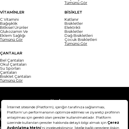
Tümünü Gör
VİTAMİNLER
BİSİKLET
C Vitamini
Katlanır
Bağışıklık
Bisikletler
Bitkisel Ürünler
Elektrikli
Glukozamin Ve
Bisikletler
Eklem Sağlığı
Dağ Bisikletleri
Tümünü Gör
Çocuk Bisikletleri
Tümünü Gör
ÇANTALAR
Bel Çantaları
Okul Çantaları
Su Sporları
Çantaları
Bisiklet Çantaları
Tümünü Gör
Yardım
Mesafeli Satış Sözleşmesi
Teslimat Bilgisi
Gizlilik Sözleşmesi
Şartlar & Koşullar
Ürünümü nasıl iade
Hakkımızda