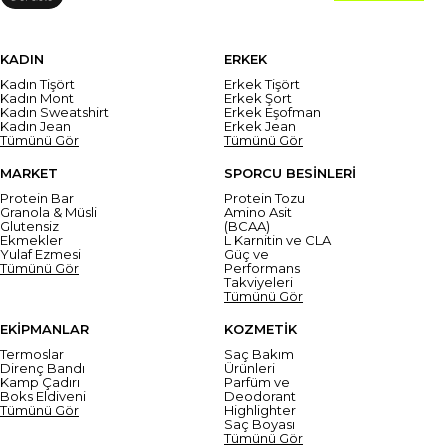
KADIN
ERKEK
Kadın Tişört
Erkek Tişört
Kadın Mont
Erkek Şort
Kadın Sweatshirt
Erkek Eşofman
Kadın Jean
Erkek Jean
Tümünü Gör
Tümünü Gör
MARKET
SPORCU BESİNLERİ
Protein Bar
Protein Tozu
Granola & Müsli
Amino Asit
Glutensiz
(BCAA)
Ekmekler
L Karnitin ve CLA
Yulaf Ezmesi
Güç ve
Tümünü Gör
Performans
Takviyeleri
Tümünü Gör
EKİPMANLAR
KOZMETİK
Termoslar
Saç Bakım
Direnç Bandı
Ürünleri
Kamp Çadırı
Parfüm ve
Boks Eldiveni
Deodorant
Tümünü Gör
Highlighter
Saç Boyası
Tümünü Gör