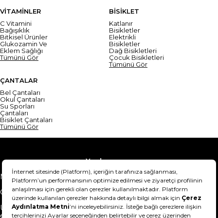
VİTAMİNLER
BİSİKLET
C Vitamini
Katlanır
Bağışıklık
Bisikletler
Bitkisel Ürünler
Elektrikli
Glukozamin Ve
Bisikletler
Eklem Sağlığı
Dağ Bisikletleri
Tümünü Gör
Çocuk Bisikletleri
Tümünü Gör
ÇANTALAR
Bel Çantaları
Okul Çantaları
Su Sporları
Çantaları
Bisiklet Çantaları
Tümünü Gör
Yardım
Mesafeli Satış Sözleşmesi
Teslimat Bilgisi
Gizlilik Sözleşmesi
Şartlar & Koşullar
Ürünümü nasıl iade
Hakkımızda
edebilirim?