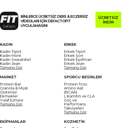
BİNLERCE ÜCRETSİZ DERS & EGZERSİZ
ÜCRETSİZ
VİDEOLARI İÇİN DEFACTOFIT
İNDİR
UYGULAMASINI
KADIN
ERKEK
Kadın Tişört
Erkek Tişört
Kadın Mont
Erkek Şort
Kadın Sweatshirt
Erkek Eşofman
Kadın Jean
Erkek Jean
Tümünü Gör
Tümünü Gör
MARKET
SPORCU BESİNLERİ
Protein Bar
Protein Tozu
Granola & Müsli
Amino Asit
Glutensiz
(BCAA)
Ekmekler
L Karnitin ve CLA
Yulaf Ezmesi
Güç ve
Tümünü Gör
Performans
Takviyeleri
Tümünü Gör
EKİPMANLAR
KOZMETİK