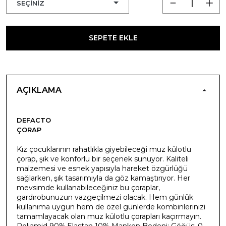
SEPETE EKLE
AÇIKLAMA
DEFACTO
ÇORAP
Kız çocuklarının rahatlıkla giyebileceği muz külotlu
çorap, şık ve konforlu bir seçenek sunuyor. Kaliteli
malzemesi ve esnek yapısıyla hareket özgürlüğü
sağlarken, şık tasarımıyla da göz kamaştırıyor. Her
mevsimde kullanabileceğiniz bu çoraplar,
gardırobunuzun vazgeçilmezi olacak. Hem günlük
kullanıma uygun hem de özel günlerde kombinlerinizi
tamamlayacak olan muz külotlu çorapları kaçırmayın.
Poliamid 90%,Elastan 10% Manken Bedeni: Göğüs: 0