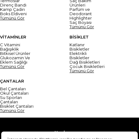
Termoslar
Saç Bakım
Direnç Bandı
Ürünleri
Kamp Çadırı
Parfüm ve
Boks Eldiveni
Deodorant
Tümünü Gör
Highlighter
Saç Boyası
Tümünü Gör
VİTAMİNLER
BİSİKLET
C Vitamini
Katlanır
Bağışıklık
Bisikletler
Bitkisel Ürünler
Elektrikli
Glukozamin Ve
Bisikletler
Eklem Sağlığı
Dağ Bisikletleri
Tümünü Gör
Çocuk Bisikletleri
Tümünü Gör
ÇANTALAR
Bel Çantaları
Okul Çantaları
Su Sporları
Çantaları
Bisiklet Çantaları
Tümünü Gör
Yardım