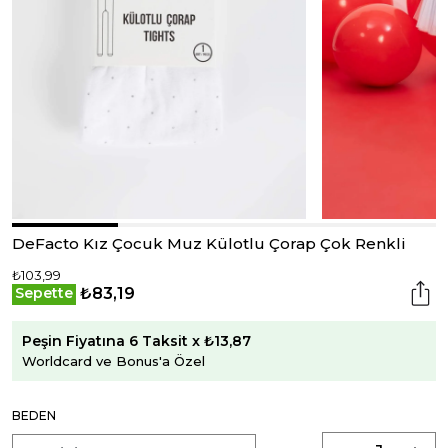
DeFacto Kız Çocuk Muz Külotlu Çorap Çok Renkli
₺103,99
₺83,19
Sepette
Peşin Fiyatına 6 Taksit x ₺13,87
Worldcard ve Bonus'a Özel
BEDEN