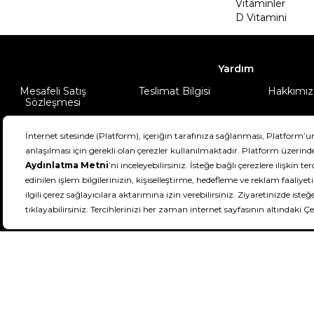
Vitaminler
D Vitamini
Yardım
Mesafeli Satış
Teslimat Bilgisi
Hakkımız
Sözleşmesi
Şartlar & Koşullar
Ürünüm
DeFactoFIT ©️ 2022-2026. Tüm hakları sa
21
SEÇİNİZ