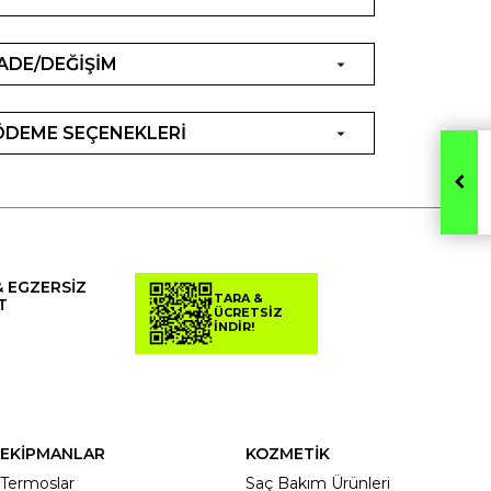
İADE/DEĞİŞİM
ÖDEME SEÇENEKLERİ
& EGZERSİZ
TARA &
T
ÜCRETSİZ
İNDİR!
EKİPMANLAR
KOZMETİK
Termoslar
Saç Bakım Ürünleri