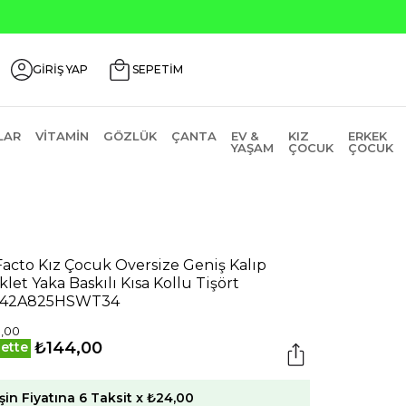
GİRİŞ YAP
SEPETİM
LAR
VITAMIN
GÖZLÜK
ÇANTA
EV &
KIZ
ERKEK
YAŞAM
ÇOCUK
ÇOCUK
acto Kız Çocuk Oversize Geniş Kalıp
iklet Yaka Baskılı Kısa Kollu Tişört
742A825HSWT34
,00
₺144,00
ette
şin Fiyatına 6 Taksit x ₺24,00