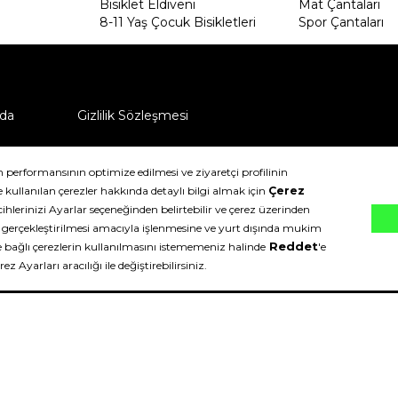
Bisiklet Eldiveni
Mat Çantaları
8-11 Yaş Çocuk Bisikletleri
Spor Çantaları
da
Gizlilik Sözleşmesi
ü nasıl iade edebilirim?
klıdır.