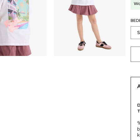
Wo
BED
T
%
b
k