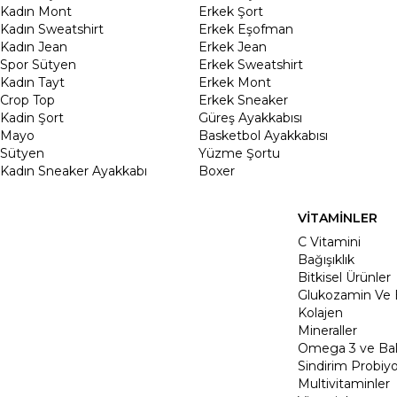
Kadın Mont
Erkek Şort
Kadın Sweatshirt
Erkek Eşofman
Kadın Jean
Erkek Jean
Spor Sütyen
Erkek Sweatshirt
Kadın Tayt
Erkek Mont
Crop Top
Erkek Sneaker
Kadin Şort
Güreş Ayakkabısı
Mayo
Basketbol Ayakkabısı
Sütyen
Yüzme Şortu
Kadın Sneaker Ayakkabı
Boxer
VİTAMİNLER
C Vitamini
Bağışıklık
Bitkisel Ürünler
Glukozamin Ve 
Kolajen
Mineraller
Omega 3 ve Balı
Sindirim Probiyo
Multivitaminler