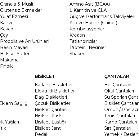
Granola & Müsli
Amino Asit (BCAA)
Glutensiz Ekmekler
L Karnitin ve CLA
Yulaf Ezmesi
Güç ve Performans Takviyeleri
Kahve
Kilo ve Hacim (Gainer)
Kakao
Kombinasyonlar
Çay
Kreatin
Propolis ve Arı Ürünleri
Tatlandırıcılar
Besin Mayası
Proteinli Besinler
Bitkisel Sütler
Shaker
Makarna
Fındık
BİSİKLET
ÇANTALAR
Katlanır Bisikletler
Bel Çantaları
Elektrikli Bisikletler
Okul Çantaları
Dağ Bisikletleri
Su Sporları Çanta
Eklem Sağlığı
Çocuk Bisikletleri
Bisiklet Çantalar
Bisiklet Çantası
Omuz / Postacı 
Bisiklet Kaskı
Tenis Çantaları
k Yağları
Bisiklet Lastiği
Kamp Çantaları
tik
Bisiklet Jant
Sırt Çantaları
Pedal
Yemek / Beslen