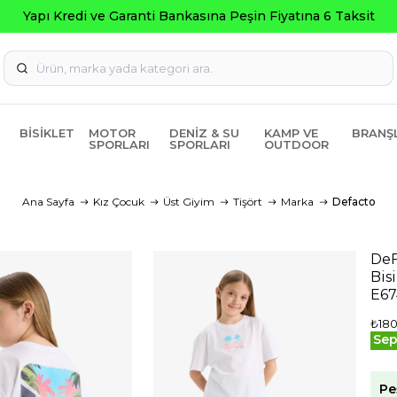
Yapı Kredi ve Garanti Bankasına Peşin Fiyatına 6 Taksit
BISIKLET
MOTOR
DENIZ & SU
KAMP VE
BRANŞ
SPORLARI
SPORLARI
OUTDOOR
Ana Sayfa
Kız Çocuk
Üst Giyim
Tişört
Marka
Defacto
DeF
Bis
E6
₺180
Sep
Pe