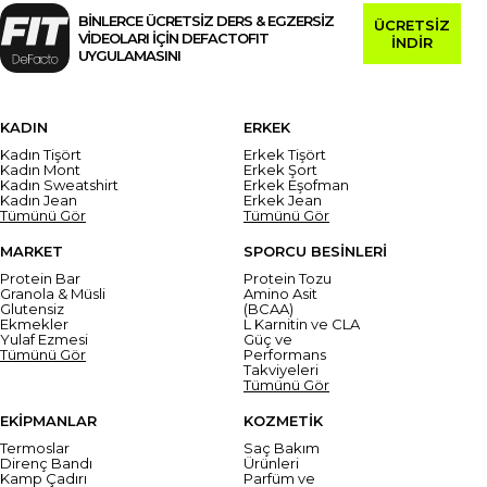
BİNLERCE ÜCRETSİZ DERS & EGZERSİZ
ÜCRETSİZ
VİDEOLARI İÇİN DEFACTOFIT
İNDİR
UYGULAMASINI
KADIN
ERKEK
Kadın Tişört
Erkek Tişört
Kadın Mont
Erkek Şort
Kadın Sweatshirt
Erkek Eşofman
Kadın Jean
Erkek Jean
Tümünü Gör
Tümünü Gör
MARKET
SPORCU BESİNLERİ
Protein Bar
Protein Tozu
Granola & Müsli
Amino Asit
Glutensiz
(BCAA)
Ekmekler
L Karnitin ve CLA
Yulaf Ezmesi
Güç ve
Tümünü Gör
Performans
Takviyeleri
Tümünü Gör
EKİPMANLAR
KOZMETİK
Termoslar
Saç Bakım
Direnç Bandı
Ürünleri
Kamp Çadırı
Parfüm ve