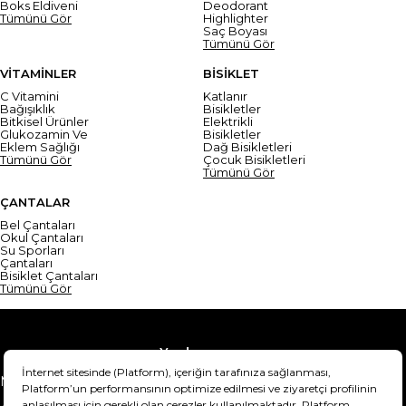
Boks Eldiveni
Deodorant
Tümünü Gör
Highlighter
Saç Boyası
Tümünü Gör
VİTAMİNLER
BİSİKLET
C Vitamini
Katlanır
Bağışıklık
Bisikletler
Bitkisel Ürünler
Elektrikli
Glukozamin Ve
Bisikletler
Eklem Sağlığı
Dağ Bisikletleri
Tümünü Gör
Çocuk Bisikletleri
Tümünü Gör
ÇANTALAR
Bel Çantaları
Okul Çantaları
Su Sporları
Çantaları
Bisiklet Çantaları
Tümünü Gör
Yardım
Mesafeli Satış Sözleşmesi
Teslimat Bilgisi