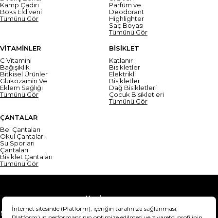
Kamp Çadırı
Parfüm ve
Boks Eldiveni
Deodorant
Tümünü Gör
Highlighter
Saç Boyası
Tümünü Gör
VİTAMİNLER
BİSİKLET
C Vitamini
Katlanır
Bağışıklık
Bisikletler
Bitkisel Ürünler
Elektrikli
Glukozamin Ve
Bisikletler
Eklem Sağlığı
Dağ Bisikletleri
Tümünü Gör
Çocuk Bisikletleri
Tümünü Gör
ÇANTALAR
Bel Çantaları
Okul Çantaları
Su Sporları
Çantaları
Bisiklet Çantaları
Tümünü Gör
Yardım
Mesafeli Satış Sözleşmesi
Teslimat Bilgisi