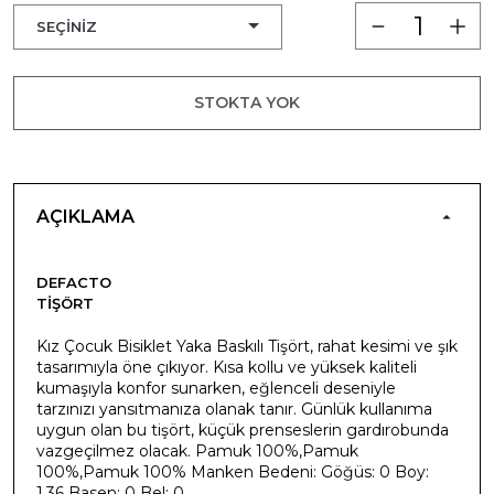
STOKTA YOK
AÇIKLAMA
DEFACTO
TIŞÖRT
Kız Çocuk Bisiklet Yaka Baskılı Tişört, rahat kesimi ve şık
tasarımıyla öne çıkıyor. Kısa kollu ve yüksek kaliteli
kumaşıyla konfor sunarken, eğlenceli deseniyle
tarzınızı yansıtmanıza olanak tanır. Günlük kullanıma
uygun olan bu tişört, küçük prenseslerin gardırobunda
vazgeçilmez olacak. Pamuk 100%,Pamuk
100%,Pamuk 100% Manken Bedeni: Göğüs: 0 Boy:
1,36 Basen: 0 Bel: 0