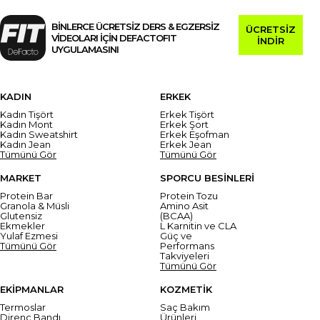
BİNLERCE ÜCRETSİZ DERS & EGZERSİZ
ÜCRETSİZ
VİDEOLARI İÇİN DEFACTOFIT
İNDİR
UYGULAMASINI
KADIN
ERKEK
Kadın Tişört
Erkek Tişört
Kadın Mont
Erkek Şort
Kadın Sweatshirt
Erkek Eşofman
Kadın Jean
Erkek Jean
Tümünü Gör
Tümünü Gör
MARKET
SPORCU BESİNLERİ
Protein Bar
Protein Tozu
Granola & Müsli
Amino Asit
Glutensiz
(BCAA)
Ekmekler
L Karnitin ve CLA
Yulaf Ezmesi
Güç ve
Tümünü Gör
Performans
Takviyeleri
Tümünü Gör
EKİPMANLAR
KOZMETİK
Termoslar
Saç Bakım
Direnç Bandı
Ürünleri