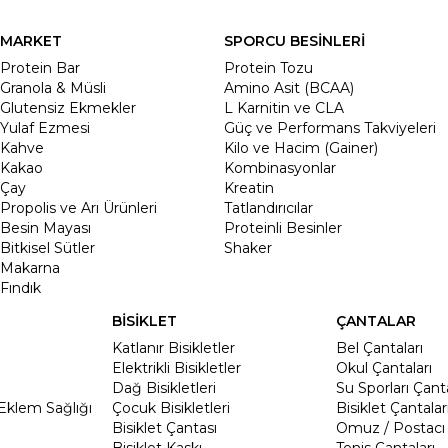
MARKET
SPORCU BESİNLERİ
Protein Bar
Protein Tozu
Granola & Müsli
Amino Asit (BCAA)
Glutensiz Ekmekler
L Karnitin ve CLA
Yulaf Ezmesi
Güç ve Performans Takviyeleri
Kahve
Kilo ve Hacim (Gainer)
Kakao
Kombinasyonlar
Çay
Kreatin
Propolis ve Arı Ürünleri
Tatlandırıcılar
Besin Mayası
Proteinli Besinler
Bitkisel Sütler
Shaker
Makarna
Fındık
BİSİKLET
ÇANTALAR
Katlanır Bisikletler
Bel Çantaları
Elektrikli Bisikletler
Okul Çantaları
Dağ Bisikletleri
Su Sporları Çanta
Eklem Sağlığı
Çocuk Bisikletleri
Bisiklet Çantalar
Bisiklet Çantası
Omuz / Postacı 
Bisiklet Kaskı
Tenis Çantaları