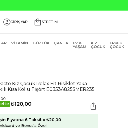
GİRİŞ YAP
SEPETİM
LAR
VITAMIN
GÖZLÜK
ÇANTA
EV &
KIZ
ERKEK
YAŞAM
ÇOCUK
ÇOCUK
acto Kız Çocuk Relax Fit Bisiklet Yaka
kılı Kısa Kollu Tişört E0353A825SMER235
,00
₺120,00
ette
şin Fiyatına 6 Taksit x ₺20,00
rldcard ve Bonus'a Özel