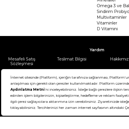
Omega 3 ve Balı
Sindirim Probiyo
Multivitaminler
Vitaminler
D Vitamini
Yardım
Mesafeli Satış
Teslimat Bilgisi
Hakkımız
Sözleşmesi
Şartlar & Koşullar
Ürünüm
DeFactoFIT ©️ 2022-2026. Tüm hakları sa
11
SEÇİNİZ