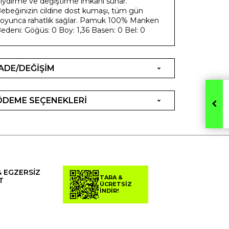
iydirme ve değiştirme imkanı sunar.
ebeğinizin cildine dost kumaşı, tüm gün
oyunca rahatlık sağlar. Pamuk 100% Manken
edeni: Göğüs: 0 Boy: 1,36 Basen: 0 Bel: 0
İADE/DEĞİŞİM
ÖDEME SEÇENEKLERİ
& EGZERSİZ
TARA &
T
ÜCRETSİZ
İNDİR!