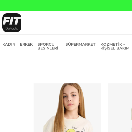
Yapı Kredi ve 
KADIN
ERKEK
SPORCU
SÜPERMARKET
KOZMETIK -
BESINLERI
KIŞISEL BAKIM