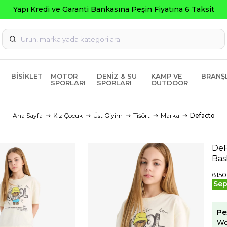
Garanti Bankasına Peşin Fiyatına 6 Taksit
BISIKLET
MOTOR
DENIZ & SU
KAMP VE
BRANŞ
SPORLARI
SPORLARI
OUTDOOR
Ana Sayfa
Kız Çocuk
Üst Giyim
Tişört
Marka
Defacto
DeF
Bas
₺150
Sep
Pe
Wo