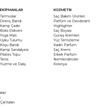
EKİPMANLAR
KOZMETİK
Termoslar
Saç Bakım Ürünleri
Direnç Bandı
Parfüm ve Deodorant
Kamp Çadırı
Highlighter
Boks Eldiveni
Saç Boyası
Yoga Matı
Güneş Kremleri
Uyku Tulumu
Yüz Temizleme
Koşu Bandı
Kadın Parfüm
Kamp Sandalyesi
Saç Kremi
Pilates Topu
Erkek Parfüm
Tenis
Nemlendiriciler
Yüzme ve Dalış
Kolonya
ları
ı
Çantaları