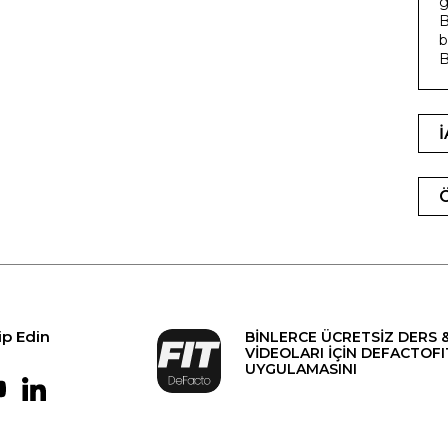
g
B
b
B
ip Edin
BİNLERCE ÜCRETSİZ DERS 
VİDEOLARI İÇİN DEFACTOFI
UYGULAMASINI