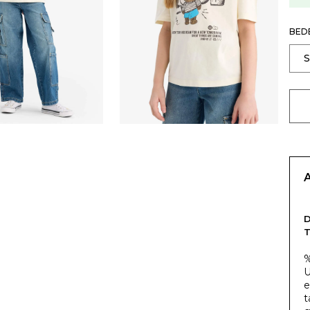
BED
T
%
U
e
t