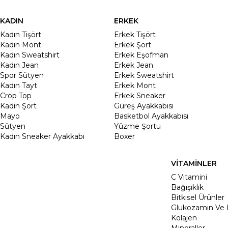
KADIN
ERKEK
Kadın Tişört
Erkek Tişört
Kadın Mont
Erkek Şort
Kadın Sweatshirt
Erkek Eşofman
Kadın Jean
Erkek Jean
Spor Sütyen
Erkek Sweatshirt
Kadın Tayt
Erkek Mont
Crop Top
Erkek Sneaker
Kadin Şort
Güreş Ayakkabısı
Mayo
Basketbol Ayakkabısı
Sütyen
Yüzme Şortu
Kadın Sneaker Ayakkabı
Boxer
VİTAMİNLER
C Vitamini
Bağışıklık
Bitkisel Ürünler
Glukozamin Ve 
Kolajen
Mineraller