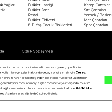
k Yağları
Bisiklet Lastiği
Kamp Çantaları
tik
Bisiklet Jant
Sırt Çantaları
Pedal
Yemek / Beslen
Bisiklet Eldiveni
Mat Çantaları
8-11 Yaş Çocuk Bisikletleri
Spor Çantaları
da
Gizlilik Sözleşmesi
ü nasıl iade edebilirim?
klıdır.