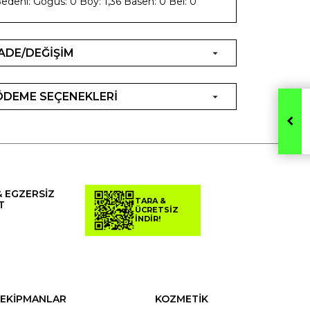
edeni: Göğüs: 0 Boy: 1,36 Basen: 0 Bel: 0
İADE/DEĞİŞİM
ÖDEME SEÇENEKLERİ
& EGZERSİZ
TARA &
T
ÜCRETSİZ
İNDİR!
EKİPMANLAR
KOZMETİK