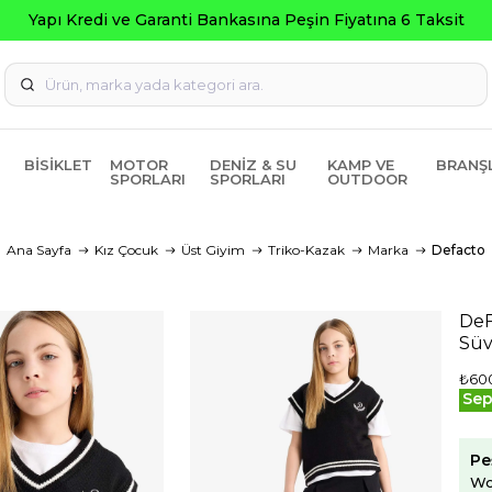
Kredi ve Garanti Bankasına Peşin Fiyatına 6 Taksit
BISIKLET
MOTOR
DENIZ & SU
KAMP VE
BRANŞ
SPORLARI
SPORLARI
OUTDOOR
Ana Sayfa
Kız Çocuk
Üst Giyim
Triko-Kazak
Marka
Defacto
DeF
Süv
₺60
Sep
Pe
Wo