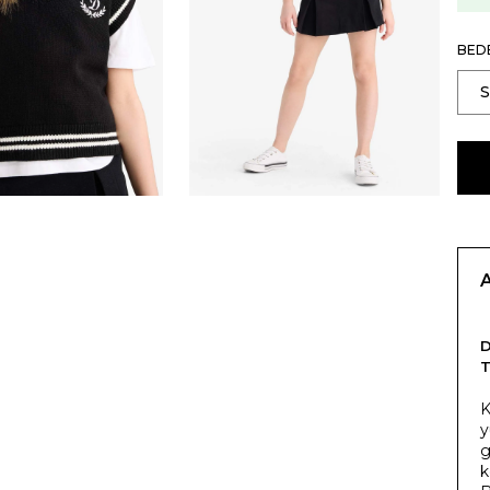
BED
T
K
y
g
k