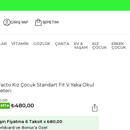
GİRİŞ YAP
SEPETİM
LAR
VITAMIN
GÖZLÜK
ÇANTA
EV &
KIZ
ERKEK
YAŞAM
ÇOCUK
ÇOCUK
acto Kız Çocuk Standart Fit V Yaka Okul
eteri
0,00
₺480,00
ette
şin Fiyatına 6 Taksit x ₺80,00
rldcard ve Bonus'a Özel