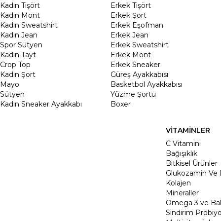
Kadın Tişört
Erkek Tişört
Kadın Mont
Erkek Şort
Kadın Sweatshirt
Erkek Eşofman
Kadın Jean
Erkek Jean
Spor Sütyen
Erkek Sweatshirt
Kadın Tayt
Erkek Mont
Crop Top
Erkek Sneaker
Kadin Şort
Güreş Ayakkabısı
Mayo
Basketbol Ayakkabısı
Sütyen
Yüzme Şortu
Kadın Sneaker Ayakkabı
Boxer
VİTAMİNLER
C Vitamini
Bağışıklık
Bitkisel Ürünler
Glukozamin Ve 
Kolajen
Mineraller
Omega 3 ve Balı
Sindirim Probiyo