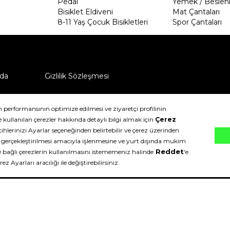
Pedal
Yemek / Beslen
Bisiklet Eldiveni
Mat Çantaları
8-11 Yaş Çocuk Bisikletleri
Spor Çantaları
da
Gizlilik Sözleşmesi
ü nasıl iade edebilirim?
klıdır.