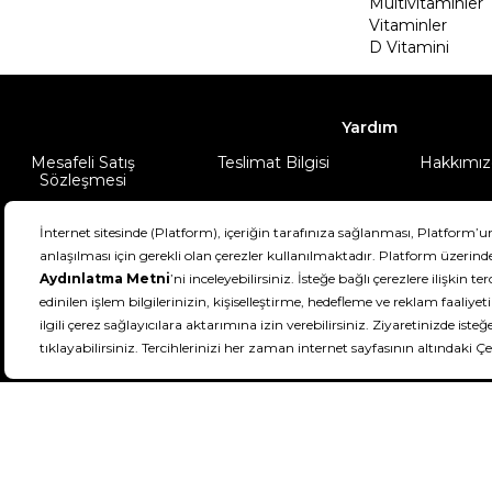
Multivitaminler
Vitaminler
D Vitamini
Yardım
Mesafeli Satış
Teslimat Bilgisi
Hakkımız
Sözleşmesi
Şartlar & Koşullar
Ürünüm
DeFactoFIT ©️ 2022-2026. Tüm hakları sa
11
SEÇİNİZ