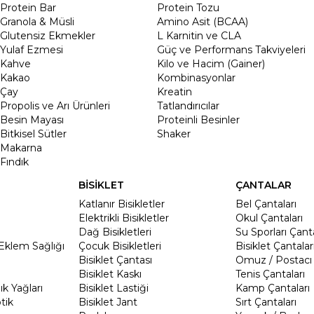
Protein Bar
Protein Tozu
Granola & Müsli
Amino Asit (BCAA)
Glutensiz Ekmekler
L Karnitin ve CLA
Yulaf Ezmesi
Güç ve Performans Takviyeleri
Kahve
Kilo ve Hacim (Gainer)
Kakao
Kombinasyonlar
Çay
Kreatin
Propolis ve Arı Ürünleri
Tatlandırıcılar
Besin Mayası
Proteinli Besinler
Bitkisel Sütler
Shaker
Makarna
Fındık
BİSİKLET
ÇANTALAR
Katlanır Bisikletler
Bel Çantaları
Elektrikli Bisikletler
Okul Çantaları
Dağ Bisikletleri
Su Sporları Çanta
Eklem Sağlığı
Çocuk Bisikletleri
Bisiklet Çantalar
Bisiklet Çantası
Omuz / Postacı 
Bisiklet Kaskı
Tenis Çantaları
k Yağları
Bisiklet Lastiği
Kamp Çantaları
tik
Bisiklet Jant
Sırt Çantaları