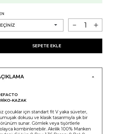
EN
SEPETE EKLE
AÇIKLAMA
DEFACTO
RIKO-KAZAK
ız çocuklar için standart fit V yaka süveter,
umuşak dokusu ve klasik tasarımıyla şık bir
örünüm sunar. Gömlek veya tişörtlerle
olayca kombinlenebilir. Akrilik 100% Manken