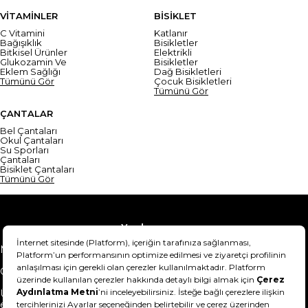
VİTAMİNLER
BİSİKLET
C Vitamini
Katlanır
Bağışıklık
Bisikletler
Bitkisel Ürünler
Elektrikli
Glukozamin Ve
Bisikletler
Eklem Sağlığı
Dağ Bisikletleri
Tümünü Gör
Çocuk Bisikletleri
Tümünü Gör
ÇANTALAR
Bel Çantaları
Okul Çantaları
Su Sporları
Çantaları
Bisiklet Çantaları
Tümünü Gör
Yardım
Mesafeli Satış Sözleşmesi
Teslimat Bilgisi
Gizlilik Sözleşmesi
Şartlar & Koşullar
Ürünümü nasıl iade
Hakkımızda
edebilirim?