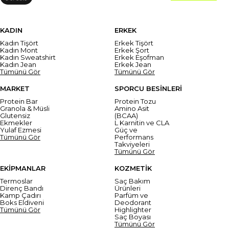
KADIN
ERKEK
Kadın Tişört
Erkek Tişört
Kadın Mont
Erkek Şort
Kadın Sweatshirt
Erkek Eşofman
Kadın Jean
Erkek Jean
Tümünü Gör
Tümünü Gör
MARKET
SPORCU BESİNLERİ
Protein Bar
Protein Tozu
Granola & Müsli
Amino Asit
Glutensiz
(BCAA)
Ekmekler
L Karnitin ve CLA
Yulaf Ezmesi
Güç ve
Tümünü Gör
Performans
Takviyeleri
Tümünü Gör
EKİPMANLAR
KOZMETİK
Termoslar
Saç Bakım
Direnç Bandı
Ürünleri
Kamp Çadırı
Parfüm ve
Boks Eldiveni
Deodorant
Tümünü Gör
Highlighter
Saç Boyası
Tümünü Gör