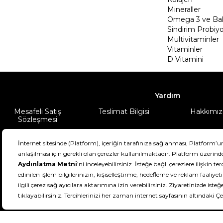
Mineraller
Omega 3 ve Balı
Sindirim Probiyo
Multivitaminler
Vitaminler
D Vitamini
Yardım
Mesafeli Satış
Teslimat Bilgisi
Hakkımız
Sözleşmesi
Şartlar & Koşullar
Ürünüm
DeFactoFIT ©️ 2022-2026. Tüm hakları sa
21
SEÇİNİZ