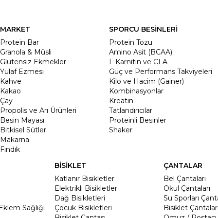
MARKET
SPORCU BESİNLERİ
Protein Bar
Protein Tozu
Granola & Müsli
Amino Asit (BCAA)
Glutensiz Ekmekler
L Karnitin ve CLA
Yulaf Ezmesi
Güç ve Performans Takviyeleri
Kahve
Kilo ve Hacim (Gainer)
Kakao
Kombinasyonlar
Çay
Kreatin
Propolis ve Arı Ürünleri
Tatlandırıcılar
Besin Mayası
Proteinli Besinler
Bitkisel Sütler
Shaker
Makarna
Fındık
BİSİKLET
ÇANTALAR
Katlanır Bisikletler
Bel Çantaları
Elektrikli Bisikletler
Okul Çantaları
Dağ Bisikletleri
Su Sporları Çanta
Eklem Sağlığı
Çocuk Bisikletleri
Bisiklet Çantalar
Bisiklet Çantası
Omuz / Postacı 