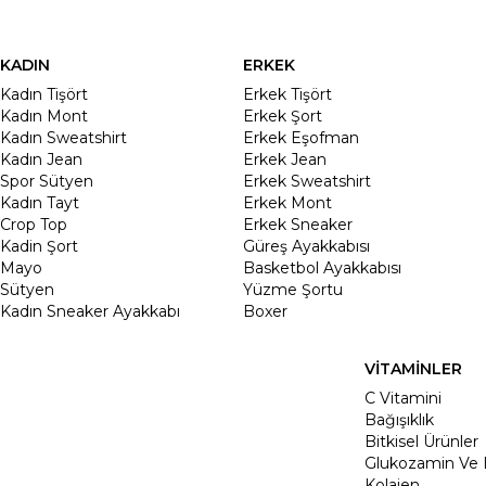
KADIN
ERKEK
Kadın Tişört
Erkek Tişört
Kadın Mont
Erkek Şort
Kadın Sweatshirt
Erkek Eşofman
Kadın Jean
Erkek Jean
Spor Sütyen
Erkek Sweatshirt
Kadın Tayt
Erkek Mont
Crop Top
Erkek Sneaker
Kadin Şort
Güreş Ayakkabısı
Mayo
Basketbol Ayakkabısı
Sütyen
Yüzme Şortu
Kadın Sneaker Ayakkabı
Boxer
VİTAMİNLER
C Vitamini
Bağışıklık
Bitkisel Ürünler
Glukozamin Ve 
Kolajen