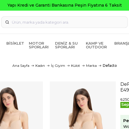
Yapı Kredi ve Garanti Bankasına Peşin Fiyatına 6 Taksit
BISIKLET
MOTOR
DENIZ & SU
KAMP VE
BRANŞ
SPORLARI
SPORLARI
OUTDOOR
Ana Sayfa
Kadın
İç Giyim
Külot
Marka
Defacto
DeF
E4
₺25
Sep
Pe
Wo