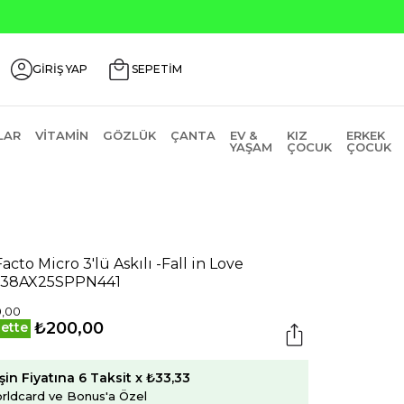
GİRİŞ YAP
SEPETİM
LAR
VITAMIN
GÖZLÜK
ÇANTA
EV &
KIZ
ERKEK
YAŞAM
ÇOCUK
ÇOCUK
acto Micro 3'lü Askılı -Fall in Love
938AX25SPPN441
0,00
₺200,00
ette
şin Fiyatına 6 Taksit x ₺33,33
rldcard ve Bonus'a Özel