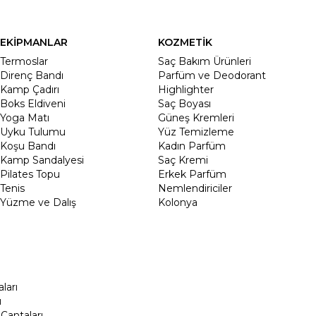
EKİPMANLAR
KOZMETİK
Termoslar
Saç Bakım Ürünleri
Direnç Bandı
Parfüm ve Deodorant
Kamp Çadırı
Highlighter
Boks Eldiveni
Saç Boyası
Yoga Matı
Güneş Kremleri
Uyku Tulumu
Yüz Temizleme
Koşu Bandı
Kadın Parfüm
Kamp Sandalyesi
Saç Kremi
Pilates Topu
Erkek Parfüm
Tenis
Nemlendiriciler
Yüzme ve Dalış
Kolonya
ları
ı
Çantaları