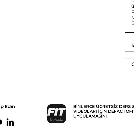
İ
ü
P
M
B
ip Edin
BİNLERCE ÜCRETSİZ DERS 
VİDEOLARI İÇİN DEFACTOFI
UYGULAMASINI