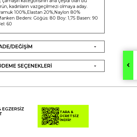
ç çamaşırı kategorisinin ana çeşidi olan bu
rün, kadınların vazgeçilmezi olmaya aday.
amuk 100%,Elastan 20%,Naylon 80%
anken Bedeni: Göğüs: 80 Boy: 1,75 Basen: 90
el: 60
İADE/DEĞİŞİM
ÖDEME SEÇENEKLERİ
& EGZERSİZ
TARA &
T
ÜCRETSİZ
İNDİR!