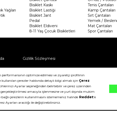
Bisiklet Kaskı
Tenis Çantaları
k Yağları
Bisiklet Lastiği
Kamp Çantaları
tik
Bisiklet Jant
Sırt Çantaları
Pedal
Yemek / Beslen
Bisiklet Eldiveni
Mat Çantaları
8-11 Yaş Çocuk Bisikletleri
Spor Çantaları
da
Gizlilik Sözleşmesi
ü nasıl iade edebilirim?
klıdır.