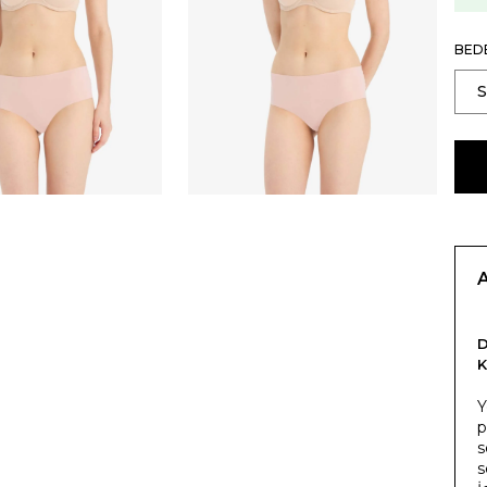
BED
Y
p
s
s