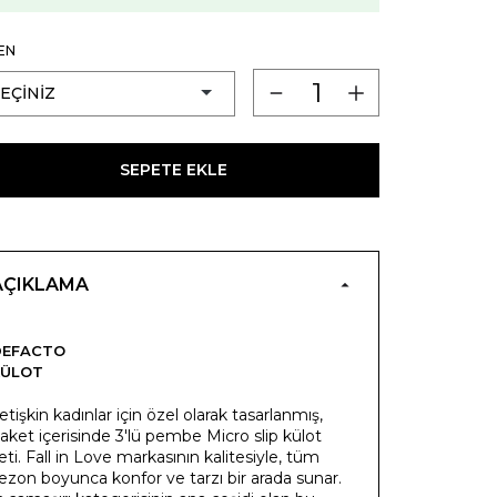
EN
SEPETE EKLE
AÇIKLAMA
DEFACTO
KÜLOT
etişkin kadınlar için özel olarak tasarlanmış,
aket içerisinde 3'lü pembe Micro slip külot
eti. Fall in Love markasının kalitesiyle, tüm
ezon boyunca konfor ve tarzı bir arada sunar.