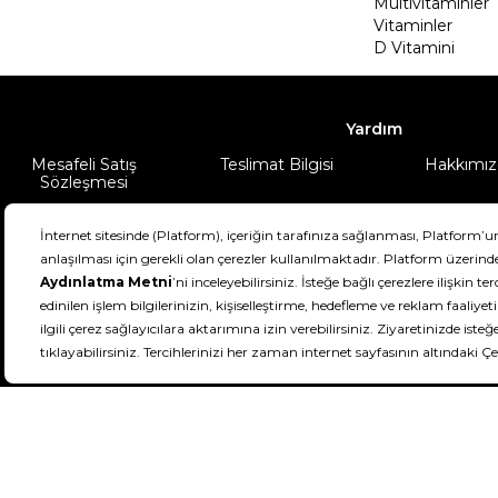
Multivitaminler
Vitaminler
D Vitamini
Yardım
Mesafeli Satış
Teslimat Bilgisi
Hakkımız
Sözleşmesi
Şartlar & Koşullar
Ürünüm
DeFactoFIT ©️ 2022-2026. Tüm hakları sa
11
SEÇİNİZ