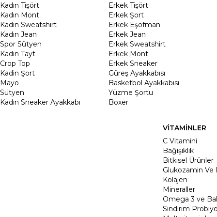
Kadın Tişört
Erkek Tişört
Kadın Mont
Erkek Şort
Kadın Sweatshirt
Erkek Eşofman
Kadın Jean
Erkek Jean
Spor Sütyen
Erkek Sweatshirt
Kadın Tayt
Erkek Mont
Crop Top
Erkek Sneaker
Kadin Şort
Güreş Ayakkabısı
Mayo
Basketbol Ayakkabısı
Sütyen
Yüzme Şortu
Kadın Sneaker Ayakkabı
Boxer
VİTAMİNLER
C Vitamini
Bağışıklık
Bitkisel Ürünler
Glukozamin Ve 
Kolajen
Mineraller
Omega 3 ve Balı
Sindirim Probiyo