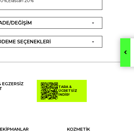
0%,Elastan 20%
İADE/DEĞİŞİM
ÖDEME SEÇENEKLERİ
& EGZERSİZ
TARA &
T
ÜCRETSİZ
İNDİR!
EKİPMANLAR
KOZMETİK