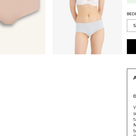
BED
Y
s
t
N
t