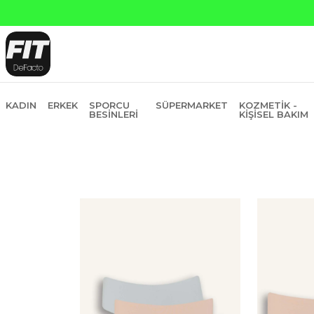
anti Bankasına Peşin Fiyatına 6 Taksit
KADIN
ERKEK
SPORCU
SÜPERMARKET
KOZMETIK -
BESINLERI
KIŞISEL BAKIM