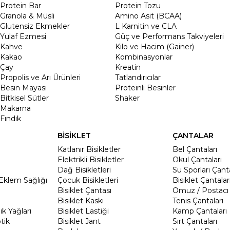
Protein Bar
Protein Tozu
Granola & Müsli
Amino Asit (BCAA)
Glutensiz Ekmekler
L Karnitin ve CLA
Yulaf Ezmesi
Güç ve Performans Takviyeleri
Kahve
Kilo ve Hacim (Gainer)
Kakao
Kombinasyonlar
Çay
Kreatin
Propolis ve Arı Ürünleri
Tatlandırıcılar
Besin Mayası
Proteinli Besinler
Bitkisel Sütler
Shaker
Makarna
Fındık
BİSİKLET
ÇANTALAR
Katlanır Bisikletler
Bel Çantaları
Elektrikli Bisikletler
Okul Çantaları
Dağ Bisikletleri
Su Sporları Çanta
Eklem Sağlığı
Çocuk Bisikletleri
Bisiklet Çantalar
Bisiklet Çantası
Omuz / Postacı 
Bisiklet Kaskı
Tenis Çantaları
k Yağları
Bisiklet Lastiği
Kamp Çantaları
tik
Bisiklet Jant
Sırt Çantaları