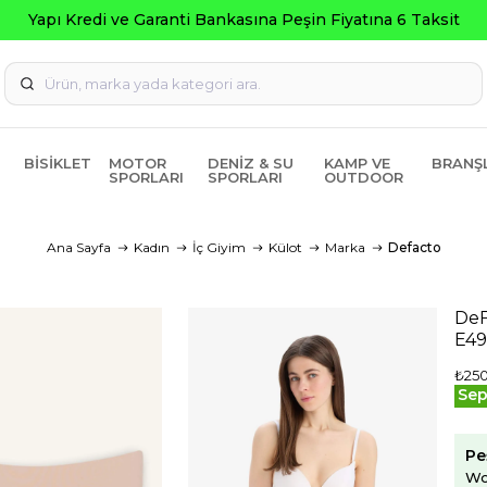
BISIKLET
MOTOR
DENIZ & SU
KAMP VE
BRANŞ
SPORLARI
SPORLARI
OUTDOOR
Ana Sayfa
Kadın
İç Giyim
Külot
Marka
Defacto
DeF
E4
₺25
Sep
Pe
Wo