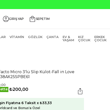
Seçili Ürünlerde ₺2
GİRİŞ YAP
SEPETİM
LAR
VITAMIN
GÖZLÜK
ÇANTA
EV &
KIZ
ERKEK
YAŞAM
ÇOCUK
ÇOCUK
acto Micro 3'lü Slip Külot-Fall in Love
938AX25SPBE61
0,00
₺200,00
ette
şin Fiyatına 6 Taksit x ₺33,33
rldcard ve Bonus'a Özel