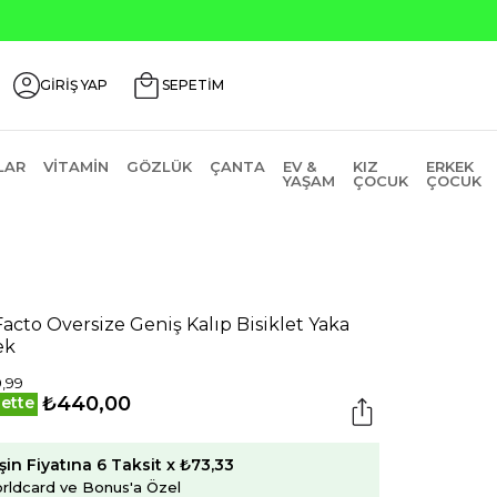
Seçili Ürünlerde ₺2000 Üz
GİRİŞ YAP
SEPETİM
LAR
VITAMIN
GÖZLÜK
ÇANTA
EV &
KIZ
ERKEK
YAŞAM
ÇOCUK
ÇOCUK
acto Oversize Geniş Kalıp Bisiklet Yaka
ek
,99
₺440,00
ette
şin Fiyatına 6 Taksit x ₺73,33
rldcard ve Bonus'a Özel