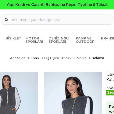
BISIKLET
MOTOR
DENIZ & SU
KAMP VE
BRANŞ
SPORLARI
SPORLARI
OUTDOOR
Ana Sayfa
Kadın
Dış Giyim
Yelek
Marka
Defacto
DeF
Yel
₺549
Sep
Pe
Wo