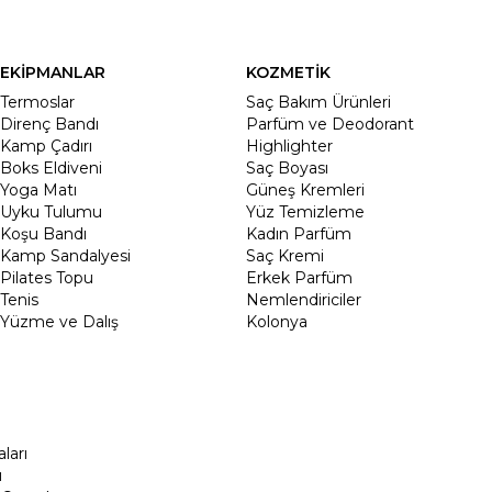
EKİPMANLAR
KOZMETİK
Termoslar
Saç Bakım Ürünleri
Direnç Bandı
Parfüm ve Deodorant
Kamp Çadırı
Highlighter
Boks Eldiveni
Saç Boyası
Yoga Matı
Güneş Kremleri
Uyku Tulumu
Yüz Temizleme
Koşu Bandı
Kadın Parfüm
Kamp Sandalyesi
Saç Kremi
Pilates Topu
Erkek Parfüm
Tenis
Nemlendiriciler
Yüzme ve Dalış
Kolonya
ları
ı