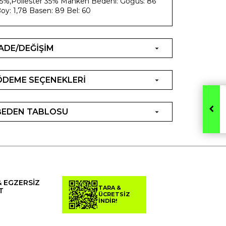
5%,Poliester 35% Manken Bedeni: Göğüs: 86
oy: 1,78 Basen: 89 Bel: 60
İADE/DEĞİŞİM
ÖDEME SEÇENEKLERİ
BEDEN TABLOSU
& EGZERSİZ
TARA &
T
ÜCRETSİZ
İNDİR!