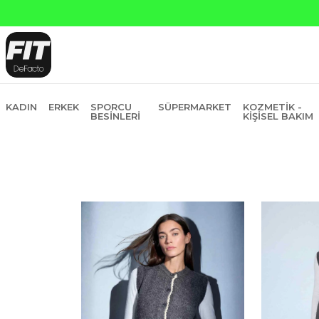
ankasına Peşin Fiyatına 6 Taksit
KADIN
ERKEK
SPORCU
SÜPERMARKET
KOZMETIK -
BESINLERI
KIŞISEL BAKIM