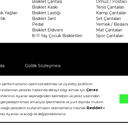
Bisiklet Çantası
Omuz / Postacı 
Bisiklet Kaskı
Tenis Çantaları
k Yağları
Bisiklet Lastiği
Kamp Çantaları
tik
Bisiklet Jant
Sırt Çantaları
Pedal
Yemek / Beslen
Bisiklet Eldiveni
Mat Çantaları
8-11 Yaş Çocuk Bisikletleri
Spor Çantaları
da
Gizlilik Sözleşmesi
ü nasıl iade edebilirim?
klıdır.