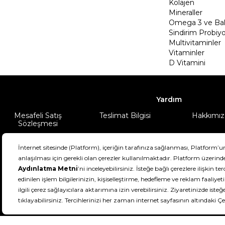
Kolajen
Mineraller
Omega 3 ve Balı
Sindirim Probiyo
Multivitaminler
Vitaminler
D Vitamini
Yardım
Mesafeli Satış
Teslimat Bilgisi
Hakkımız
Sözleşmesi
Şartlar & Koşullar
Ürünüm
DeFactoFIT ©️ 2022-2026. Tüm hakları sa
11
SEÇİNİZ