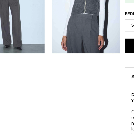
BED
Y
O
o
m
k