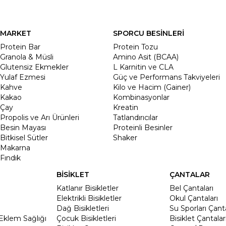
MARKET
SPORCU BESİNLERİ
Protein Bar
Protein Tozu
Granola & Müsli
Amino Asit (BCAA)
Glutensiz Ekmekler
L Karnitin ve CLA
Yulaf Ezmesi
Güç ve Performans Takviyeleri
Kahve
Kilo ve Hacim (Gainer)
Kakao
Kombinasyonlar
Çay
Kreatin
Propolis ve Arı Ürünleri
Tatlandırıcılar
Besin Mayası
Proteinli Besinler
Bitkisel Sütler
Shaker
Makarna
Fındık
BİSİKLET
ÇANTALAR
Katlanır Bisikletler
Bel Çantaları
Elektrikli Bisikletler
Okul Çantaları
Dağ Bisikletleri
Su Sporları Çanta
Eklem Sağlığı
Çocuk Bisikletleri
Bisiklet Çantalar