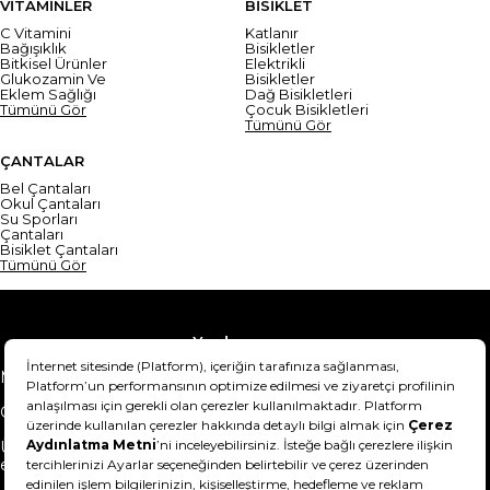
VİTAMİNLER
BİSİKLET
C Vitamini
Katlanır
Bağışıklık
Bisikletler
Bitkisel Ürünler
Elektrikli
Glukozamin Ve
Bisikletler
Eklem Sağlığı
Dağ Bisikletleri
Tümünü Gör
Çocuk Bisikletleri
Tümünü Gör
ÇANTALAR
Bel Çantaları
Okul Çantaları
Su Sporları
Çantaları
Bisiklet Çantaları
Tümünü Gör
Yardım
Mesafeli Satış Sözleşmesi
Teslimat Bilgisi
Gizlilik Sözleşmesi
Şartlar & Koşullar
Ürünümü nasıl iade
Hakkımızda
edebilirim?