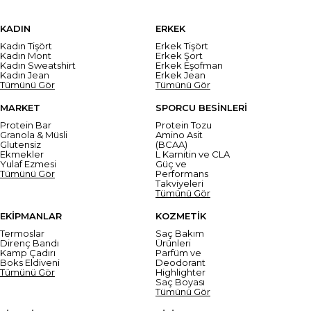
KADIN
ERKEK
Kadın Tişört
Erkek Tişört
Kadın Mont
Erkek Şort
Kadın Sweatshirt
Erkek Eşofman
Kadın Jean
Erkek Jean
Tümünü Gör
Tümünü Gör
MARKET
SPORCU BESİNLERİ
Protein Bar
Protein Tozu
Granola & Müsli
Amino Asit
Glutensiz
(BCAA)
Ekmekler
L Karnitin ve CLA
Yulaf Ezmesi
Güç ve
Tümünü Gör
Performans
Takviyeleri
Tümünü Gör
EKİPMANLAR
KOZMETİK
Termoslar
Saç Bakım
Direnç Bandı
Ürünleri
Kamp Çadırı
Parfüm ve
Boks Eldiveni
Deodorant
Tümünü Gör
Highlighter
Saç Boyası
Tümünü Gör