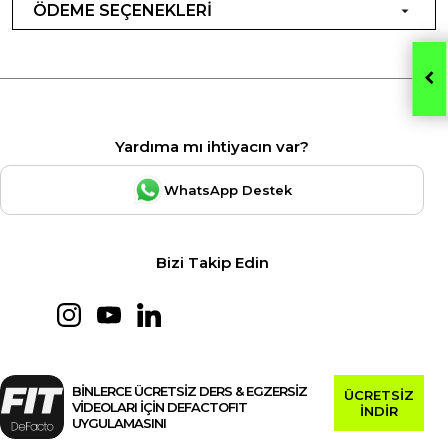
ÖDEME SEÇENEKLERİ
Yardıma mı ihtiyacın var?
WhatsApp Destek
Bizi Takip Edin
BİNLERCE ÜCRETSİZ DERS & EGZERSİZ
ÜCRETSİZ
VİDEOLARI İÇİN DEFACTOFIT
İNDİR
UYGULAMASINI