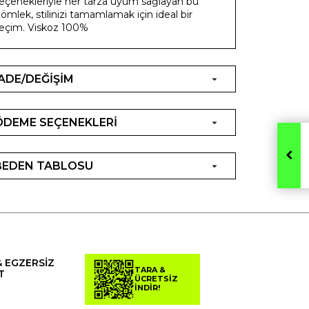
eçenekleriyle her tarza uyum sağlayan bu
ömlek, stilinizi tamamlamak için ideal bir
eçim. Viskoz 100%
İADE/DEĞİŞİM
ÖDEME SEÇENEKLERİ
BEDEN TABLOSU
& EGZERSİZ
TARA &
T
ÜCRETSİZ
İNDİR!