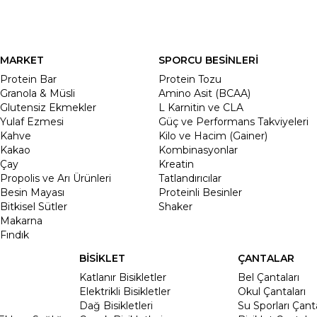
MARKET
SPORCU BESİNLERİ
Protein Bar
Protein Tozu
Granola & Müsli
Amino Asit (BCAA)
Glutensiz Ekmekler
L Karnitin ve CLA
Yulaf Ezmesi
Güç ve Performans Takviyeleri
Kahve
Kilo ve Hacim (Gainer)
Kakao
Kombinasyonlar
Çay
Kreatin
Propolis ve Arı Ürünleri
Tatlandırıcılar
Besin Mayası
Proteinli Besinler
Bitkisel Sütler
Shaker
Makarna
Fındık
BİSİKLET
ÇANTALAR
Katlanır Bisikletler
Bel Çantaları
Elektrikli Bisikletler
Okul Çantaları
Dağ Bisikletleri
Su Sporları Çanta