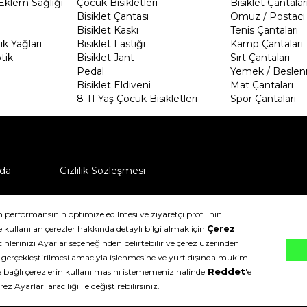
Eklem Sağlığı
Çocuk Bisikletleri
Bisiklet Çantalar
Bisiklet Çantası
Omuz / Postacı 
Bisiklet Kaskı
Tenis Çantaları
k Yağları
Bisiklet Lastiği
Kamp Çantaları
tik
Bisiklet Jant
Sırt Çantaları
Pedal
Yemek / Beslen
Bisiklet Eldiveni
Mat Çantaları
8-11 Yaş Çocuk Bisikletleri
Spor Çantaları
da
Gizlilik Sözleşmesi
ü nasıl iade edebilirim?
klıdır.