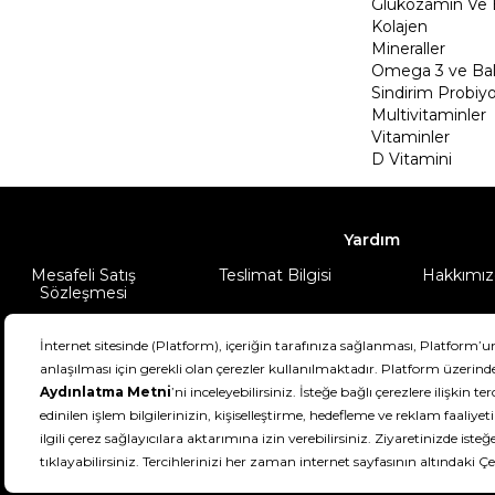
Glukozamin Ve 
Kolajen
Mineraller
Omega 3 ve Balı
Sindirim Probiyo
Multivitaminler
Vitaminler
D Vitamini
Yardım
Mesafeli Satış
Teslimat Bilgisi
Hakkımız
Sözleşmesi
Şartlar & Koşullar
Ürünüm
DeFactoFIT ©️ 2022-2026. Tüm hakları sa
11