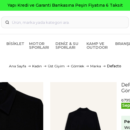
BISIKLET
MOTOR
DENIZ & SU
KAMP VE
BRANŞ
SPORLARI
SPORLARI
OUTDOOR
Ana Sayfa
Kadın
Üst Giyim
Gömlek
Marka
Defacto
DeF
Gö
₺799
Sep
Pe
Wo