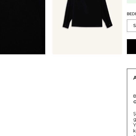
BED
Ş
g
Y
k