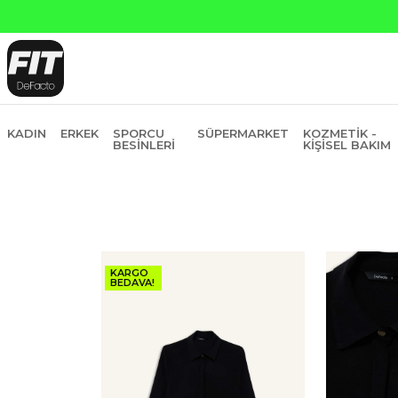
 ve Garanti Bankasına Peşin Fiyatına 6 Taksit
KADIN
ERKEK
SPORCU
SÜPERMARKET
KOZMETIK -
BESINLERI
KIŞISEL BAKIM
KARGO
BEDAVA!