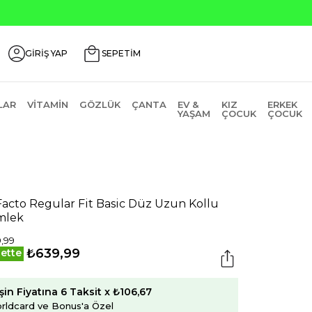
Seçili Ürünle
GİRİŞ YAP
SEPETİM
LAR
VITAMIN
GÖZLÜK
ÇANTA
EV &
KIZ
ERKEK
YAŞAM
ÇOCUK
ÇOCUK
acto Regular Fit Basic Düz Uzun Kollu
mlek
,99
₺639,99
ette
şin Fiyatına 6 Taksit x ₺106,67
rldcard ve Bonus'a Özel