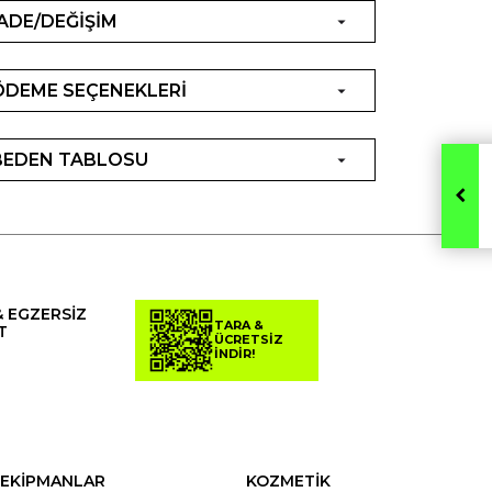
İADE/DEĞİŞİM
ÖDEME SEÇENEKLERİ
BEDEN TABLOSU
& EGZERSİZ
TARA &
T
ÜCRETSİZ
İNDİR!
EKİPMANLAR
KOZMETİK