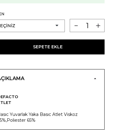
EN
SEPETE EKLE
AÇIKLAMA
DEFACTO
ATLET
asıc Yuvarlak Yaka Basıc Atlet Viskoz
5%,Poliester 65%