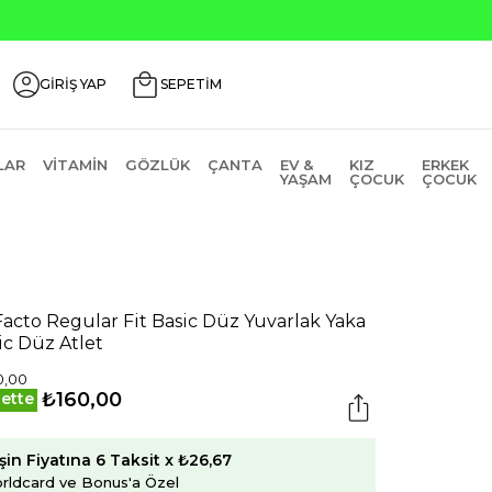
GİRİŞ YAP
SEPETİM
LAR
VITAMIN
GÖZLÜK
ÇANTA
EV &
KIZ
ERKEK
YAŞAM
ÇOCUK
ÇOCUK
acto Regular Fit Basic Düz Yuvarlak Yaka
ic Düz Atlet
0,00
₺160,00
ette
şin Fiyatına 6 Taksit x ₺26,67
rldcard ve Bonus'a Özel