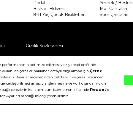
Pedal
Yemek / Beslen
Bisiklet Eldiveni
Mat Çantaları
8-11 Yaş Çocuk Bisikletleri
Spor Çantaları
da
Gizlilik Sözleşmesi
ü nasıl iade edebilirim?
klıdır.