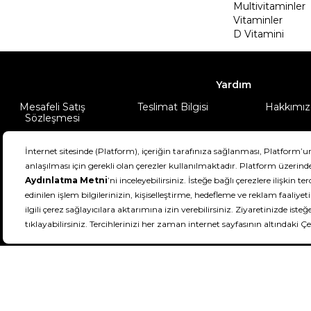
Multivitaminler
Vitaminler
D Vitamini
Yardım
Mesafeli Satış
Teslimat Bilgisi
Hakkımız
Sözleşmesi
Şartlar & Koşullar
Ürünüm
DeFactoFIT ©️ 2022-2026. Tüm hakları sa
21
SEÇİNİZ