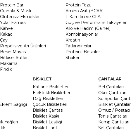
Protein Bar
Protein Tozu
Granola & Müsli
Amino Asit (BCAA)
Glutensiz Ekmekler
L Karnitin ve CLA
Yulaf Ezmesi
Güç ve Performans Takviyeleri
Kahve
Kilo ve Hacim (Gainer)
Kakao
Kombinasyonlar
Çay
Kreatin
Propolis ve Arı Ürünleri
Tatlandırıcılar
Besin Mayası
Proteinli Besinler
Bitkisel Sütler
Shaker
Makarna
Fındık
BİSİKLET
ÇANTALAR
Katlanır Bisikletler
Bel Çantaları
Elektrikli Bisikletler
Okul Çantaları
Dağ Bisikletleri
Su Sporları Çanta
Eklem Sağlığı
Çocuk Bisikletleri
Bisiklet Çantalar
Bisiklet Çantası
Omuz / Postacı 
Bisiklet Kaskı
Tenis Çantaları
k Yağları
Bisiklet Lastiği
Kamp Çantaları
tik
Bisiklet Jant
Sırt Çantaları