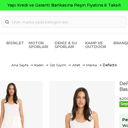
 Fiyatına 6 Taksit
BISIKLET
MOTOR
DENIZ & SU
KAMP VE
BRANŞ
SPORLARI
SPORLARI
OUTDOOR
Ana Sayfa
Kadın
Üst Giyim
Atlet
Marka
Defacto
DeF
Bas
₺20
Sep
Pe
Wo