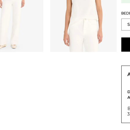
BED
B
3