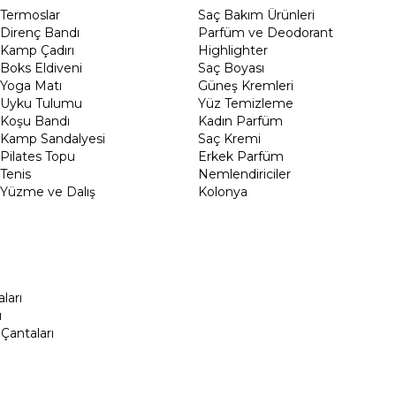
Termoslar
Saç Bakım Ürünleri
Direnç Bandı
Parfüm ve Deodorant
Kamp Çadırı
Highlighter
Boks Eldiveni
Saç Boyası
Yoga Matı
Güneş Kremleri
Uyku Tulumu
Yüz Temizleme
Koşu Bandı
Kadın Parfüm
Kamp Sandalyesi
Saç Kremi
Pilates Topu
Erkek Parfüm
Tenis
Nemlendiriciler
Yüzme ve Dalış
Kolonya
ları
ı
Çantaları