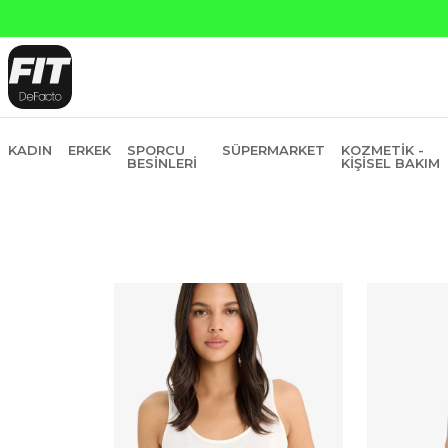
Yapı Kredi ve Garanti Bankasına Peşin
KADIN
ERKEK
SPORCU
SÜPERMARKET
KOZMETIK -
BESINLERI
KIŞISEL BAKIM