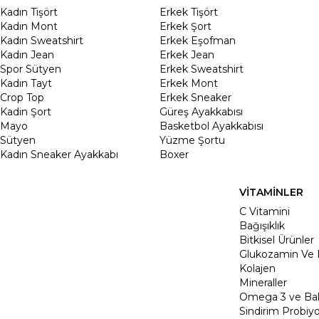
Kadın Tişört
Erkek Tişört
Kadın Mont
Erkek Şort
Kadın Sweatshirt
Erkek Eşofman
Kadın Jean
Erkek Jean
Spor Sütyen
Erkek Sweatshirt
Kadın Tayt
Erkek Mont
Crop Top
Erkek Sneaker
Kadin Şort
Güreş Ayakkabısı
Mayo
Basketbol Ayakkabısı
Sütyen
Yüzme Şortu
Kadın Sneaker Ayakkabı
Boxer
VİTAMİNLER
C Vitamini
Bağışıklık
Bitkisel Ürünler
Glukozamin Ve 
Kolajen
Mineraller
Omega 3 ve Balı
Sindirim Probiyo