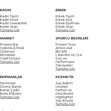
KADIN
ERKEK
Kadın Tişört
Erkek Tişört
Kadın Mont
Erkek Şort
Kadın Sweatshirt
Erkek Eşofman
Kadın Jean
Erkek Jean
Tümünü Gör
Tümünü Gör
MARKET
SPORCU BESİNLERİ
Protein Bar
Protein Tozu
Granola & Müsli
Amino Asit
Glutensiz
(BCAA)
Ekmekler
L Karnitin ve CLA
Yulaf Ezmesi
Güç ve
Tümünü Gör
Performans
Takviyeleri
Tümünü Gör
EKİPMANLAR
KOZMETİK
Termoslar
Saç Bakım
Direnç Bandı
Ürünleri
Kamp Çadırı
Parfüm ve
Boks Eldiveni
Deodorant
Tümünü Gör
Highlighter
Saç Boyası
Tümünü Gör