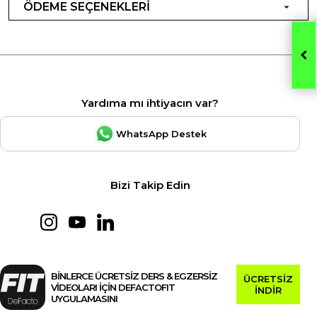
ÖDEME SEÇENEKLERİ
Yardıma mı ihtiyacın var?
WhatsApp Destek
Bizi Takip Edin
BİNLERCE ÜCRETSİZ DERS & EGZERSİZ
ÜCRETSİZ
VİDEOLARI İÇİN DEFACTOFIT
İNDİR
UYGULAMASINI