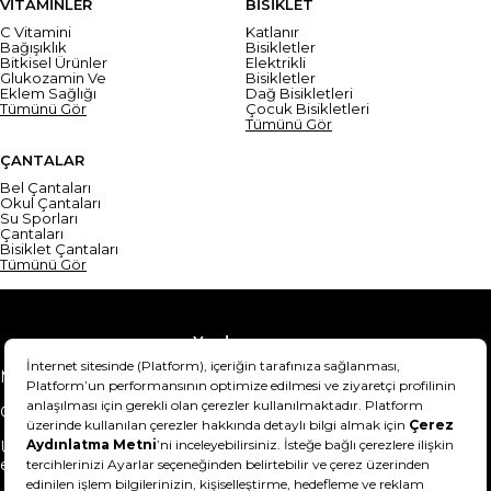
VİTAMİNLER
BİSİKLET
C Vitamini
Katlanır
Bağışıklık
Bisikletler
Bitkisel Ürünler
Elektrikli
Glukozamin Ve
Bisikletler
Eklem Sağlığı
Dağ Bisikletleri
Tümünü Gör
Çocuk Bisikletleri
Tümünü Gör
ÇANTALAR
Bel Çantaları
Okul Çantaları
Su Sporları
Çantaları
Bisiklet Çantaları
Tümünü Gör
Yardım
Mesafeli Satış Sözleşmesi
Teslimat Bilgisi
Gizlilik Sözleşmesi
Şartlar & Koşullar
Ürünümü nasıl iade
Hakkımızda
edebilirim?