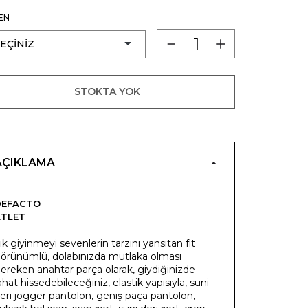
EN
STOKTA YOK
AÇIKLAMA
DEFACTO
ATLET
ık giyinmeyi sevenlerin tarzını yansıtan fit
örünümlü, dolabınızda mutlaka olması
ereken anahtar parça olarak, giydiğinizde
ahat hissedebileceğiniz, elastik yapısıyla, suni
eri jogger pantolon, geniş paça pantolon,