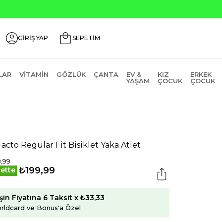
nlerde ₺2000 Üzeri ₺200 İndirim Kodu: AGUSTOS200
GİRİŞ YAP
SEPETİM
LAR
VITAMIN
GÖZLÜK
ÇANTA
EV &
KIZ
ERKEK
YAŞAM
ÇOCUK
ÇOCUK
acto Regular Fit Bisiklet Yaka Atlet
,99
₺199,99
ette
şin Fiyatına 6 Taksit x ₺33,33
rldcard ve Bonus'a Özel