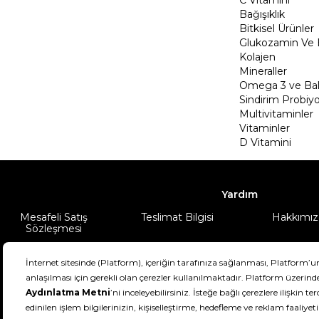
Bağışıklık
Bitkisel Ürünler
Glukozamin Ve 
Kolajen
Mineraller
Omega 3 ve Balı
Sindirim Probiyo
Multivitaminler
Vitaminler
D Vitamini
Yardım
Mesafeli Satış
Teslimat Bilgisi
Hakkımız
Sözleşmesi
Şartlar & Koşullar
Ürünüm