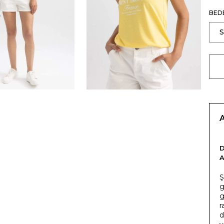
BED
Ş
g
g
r
d