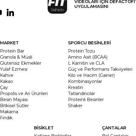
VİDEOLARI İÇİN DEFACTOFI
UYGULAMASINI
MARKET
SPORCU BESİNLERİ
Protein Bar
Protein Tozu
Granola & Müsli
Amino Asit (BCAA)
Glutensiz Ekmekler
L Karnitin ve CLA
Yulaf Ezmesi
Güç ve Performans Takviyeleri
Kahve
Kilo ve Hacim (Gainer)
Kakao
Kombinasyonlar
Çay
Kreatin
Propolis ve Arı Ürünleri
Tatlandırıcılar
Besin Mayası
Proteinli Besinler
Bitkisel Sütler
Shaker
Makarna
Fındık
BİSİKLET
ÇANTALAR
Katlanır Bisikletler
Bel Çantaları