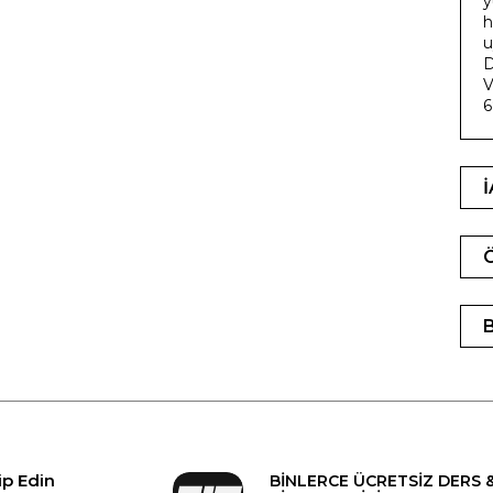
y
h
u
D
V
ip Edin
BİNLERCE ÜCRETSİZ DERS 