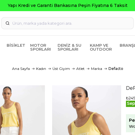
Seçili Ürü
BISIKLET
MOTOR
DENIZ & SU
KAMP VE
BRANŞ
SPORLARI
SPORLARI
OUTDOOR
Ana Sayfa
Kadın
Üst Giyim
Atlet
Marka
Defacto
DeF
₺249
Sep
Pe
Wo