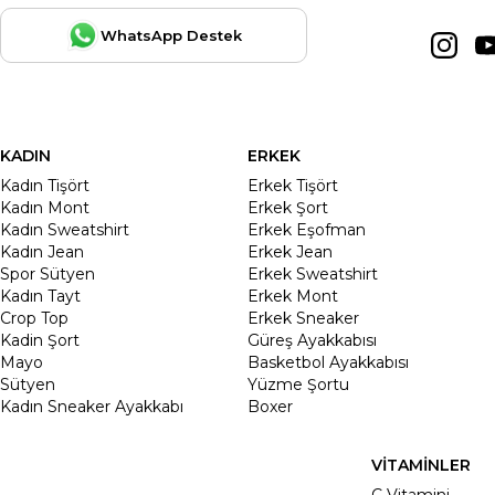
WhatsApp Destek
KADIN
ERKEK
Kadın Tişört
Erkek Tişört
Kadın Mont
Erkek Şort
Kadın Sweatshirt
Erkek Eşofman
Kadın Jean
Erkek Jean
Spor Sütyen
Erkek Sweatshirt
Kadın Tayt
Erkek Mont
Crop Top
Erkek Sneaker
Kadin Şort
Güreş Ayakkabısı
Mayo
Basketbol Ayakkabısı
Sütyen
Yüzme Şortu
Kadın Sneaker Ayakkabı
Boxer
VİTAMİNLER
C Vitamini