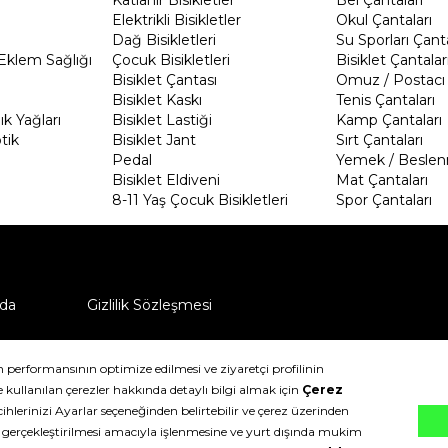
Elektrikli Bisikletler
Okul Çantaları
Dağ Bisikletleri
Su Sporları Çanta
Eklem Sağlığı
Çocuk Bisikletleri
Bisiklet Çantalar
Bisiklet Çantası
Omuz / Postacı 
Bisiklet Kaskı
Tenis Çantaları
k Yağları
Bisiklet Lastiği
Kamp Çantaları
tik
Bisiklet Jant
Sırt Çantaları
Pedal
Yemek / Beslen
Bisiklet Eldiveni
Mat Çantaları
8-11 Yaş Çocuk Bisikletleri
Spor Çantaları
da
Gizlilik Sözleşmesi
ü nasıl iade edebilirim?