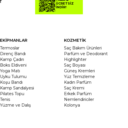
T
ÜCRETSİZ
İNDİR!
EKİPMANLAR
KOZMETİK
Termoslar
Saç Bakım Ürünleri
Direnç Bandı
Parfüm ve Deodorant
Kamp Çadırı
Highlighter
Boks Eldiveni
Saç Boyası
Yoga Matı
Güneş Kremleri
Uyku Tulumu
Yüz Temizleme
Koşu Bandı
Kadın Parfüm
Kamp Sandalyesi
Saç Kremi
Pilates Topu
Erkek Parfüm
Tenis
Nemlendiriciler
Yüzme ve Dalış
Kolonya