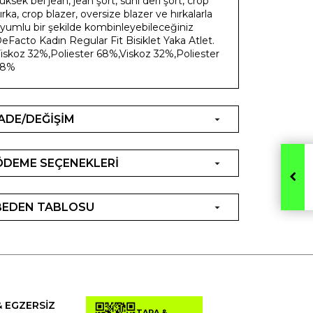
üksek bel jean, jean şort, suni deri şort, crop
ırka, crop blazer, oversize blazer ve hırkalarla
yumlu bir şekilde kombinleyebileceğiniz
eFacto Kadın Regular Fit Bisiklet Yaka Atlet.
iskoz 32%,Poliester 68%,Viskoz 32%,Poliester
68%
İADE/DEĞİŞİM
ÖDEME SEÇENEKLERİ
BEDEN TABLOSU
& EGZERSİZ
TARA &