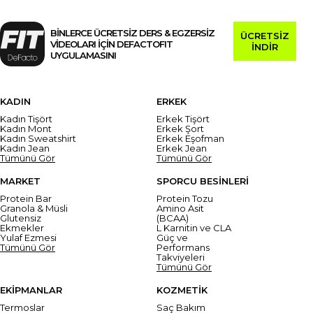
BİNLERCE ÜCRETSİZ DERS & EGZERSİZ
ÜCRETSİZ
VİDEOLARI İÇİN DEFACTOFIT
İNDİR
UYGULAMASINI
KADIN
ERKEK
Kadın Tişört
Erkek Tişört
Kadın Mont
Erkek Şort
Kadın Sweatshirt
Erkek Eşofman
Kadın Jean
Erkek Jean
Tümünü Gör
Tümünü Gör
MARKET
SPORCU BESİNLERİ
Protein Bar
Protein Tozu
Granola & Müsli
Amino Asit
Glutensiz
(BCAA)
Ekmekler
L Karnitin ve CLA
Yulaf Ezmesi
Güç ve
Tümünü Gör
Performans
Takviyeleri
Tümünü Gör
EKİPMANLAR
KOZMETİK
Termoslar
Saç Bakım