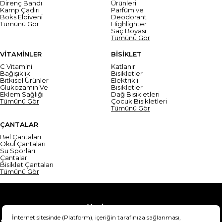
Direnç Bandı
Ürünleri
Kamp Çadırı
Parfüm ve
Boks Eldiveni
Deodorant
Tümünü Gör
Highlighter
Saç Boyası
Tümünü Gör
VİTAMİNLER
BİSİKLET
C Vitamini
Katlanır
Bağışıklık
Bisikletler
Bitkisel Ürünler
Elektrikli
Glukozamin Ve
Bisikletler
Eklem Sağlığı
Dağ Bisikletleri
Tümünü Gör
Çocuk Bisikletleri
Tümünü Gör
ÇANTALAR
Bel Çantaları
Okul Çantaları
Su Sporları
Çantaları
Bisiklet Çantaları
Tümünü Gör
Yardım