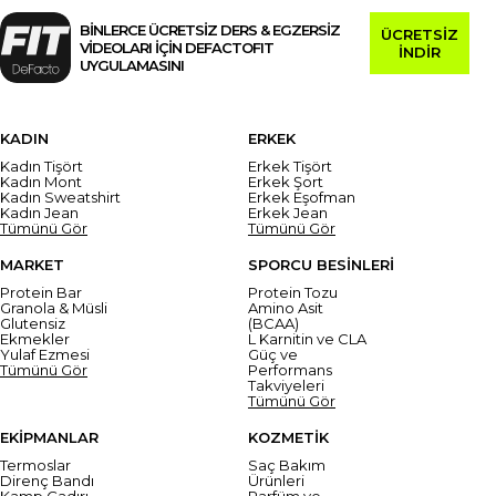
BİNLERCE ÜCRETSİZ DERS & EGZERSİZ
ÜCRETSİZ
VİDEOLARI İÇİN DEFACTOFIT
İNDİR
UYGULAMASINI
KADIN
ERKEK
Kadın Tişört
Erkek Tişört
Kadın Mont
Erkek Şort
Kadın Sweatshirt
Erkek Eşofman
Kadın Jean
Erkek Jean
Tümünü Gör
Tümünü Gör
MARKET
SPORCU BESİNLERİ
Protein Bar
Protein Tozu
Granola & Müsli
Amino Asit
Glutensiz
(BCAA)
Ekmekler
L Karnitin ve CLA
Yulaf Ezmesi
Güç ve
Tümünü Gör
Performans
Takviyeleri
Tümünü Gör
EKİPMANLAR
KOZMETİK
Termoslar
Saç Bakım
Direnç Bandı
Ürünleri
Kamp Çadırı
Parfüm ve