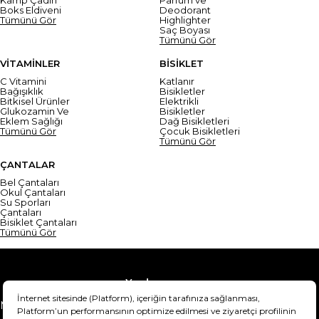
Boks Eldiveni
Deodorant
Tümünü Gör
Highlighter
Saç Boyası
Tümünü Gör
VİTAMİNLER
BİSİKLET
C Vitamini
Katlanır
Bağışıklık
Bisikletler
Bitkisel Ürünler
Elektrikli
Glukozamin Ve
Bisikletler
Eklem Sağlığı
Dağ Bisikletleri
Tümünü Gör
Çocuk Bisikletleri
Tümünü Gör
ÇANTALAR
Bel Çantaları
Okul Çantaları
Su Sporları
Çantaları
Bisiklet Çantaları
Tümünü Gör
Yardım
Mesafeli Satış Sözleşmesi
Teslimat Bilgisi