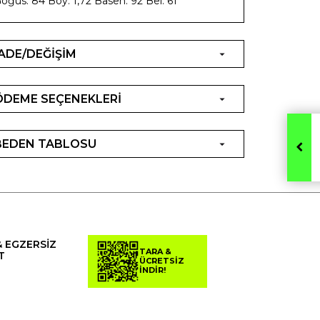
öğüs: 84 Boy: 1,72 Basen: 92 Bel: 61
İADE/DEĞİŞİM
ÖDEME SEÇENEKLERİ
BEDEN TABLOSU
& EGZERSİZ
TARA &
T
ÜCRETSİZ
İNDİR!