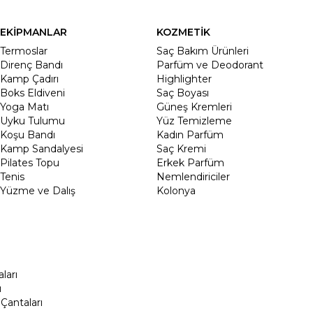
EKİPMANLAR
KOZMETİK
Termoslar
Saç Bakım Ürünleri
Direnç Bandı
Parfüm ve Deodorant
Kamp Çadırı
Highlighter
Boks Eldiveni
Saç Boyası
Yoga Matı
Güneş Kremleri
Uyku Tulumu
Yüz Temizleme
Koşu Bandı
Kadın Parfüm
Kamp Sandalyesi
Saç Kremi
Pilates Topu
Erkek Parfüm
Tenis
Nemlendiriciler
Yüzme ve Dalış
Kolonya
ları
ı
Çantaları