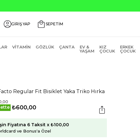
Seçili Ürünlerde ₺2000 Üzeri ₺200 İn
GİRİŞ YAP
SEPETİM
LAR
VITAMIN
GÖZLÜK
ÇANTA
EV &
KIZ
ERKEK
YAŞAM
ÇOCUK
ÇOCUK
acto Regular Fit Bisiklet Yaka Triko Hırka
0,00
₺600,00
ette
şin Fiyatına 6 Taksit x ₺100,00
rldcard ve Bonus'a Özel