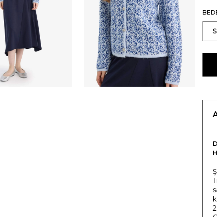
BED
H
Ş
T
s
k
2