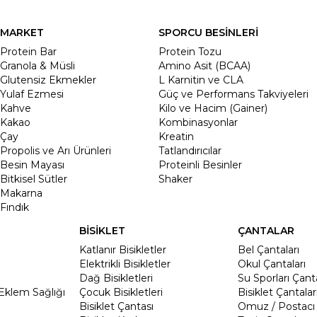
MARKET
SPORCU BESİNLERİ
Protein Bar
Protein Tozu
Granola & Müsli
Amino Asit (BCAA)
Glutensiz Ekmekler
L Karnitin ve CLA
Yulaf Ezmesi
Güç ve Performans Takviyeleri
Kahve
Kilo ve Hacim (Gainer)
Kakao
Kombinasyonlar
Çay
Kreatin
Propolis ve Arı Ürünleri
Tatlandırıcılar
Besin Mayası
Proteinli Besinler
Bitkisel Sütler
Shaker
Makarna
Fındık
BİSİKLET
ÇANTALAR
Katlanır Bisikletler
Bel Çantaları
Elektrikli Bisikletler
Okul Çantaları
Dağ Bisikletleri
Su Sporları Çanta
Eklem Sağlığı
Çocuk Bisikletleri
Bisiklet Çantalar
Bisiklet Çantası
Omuz / Postacı 