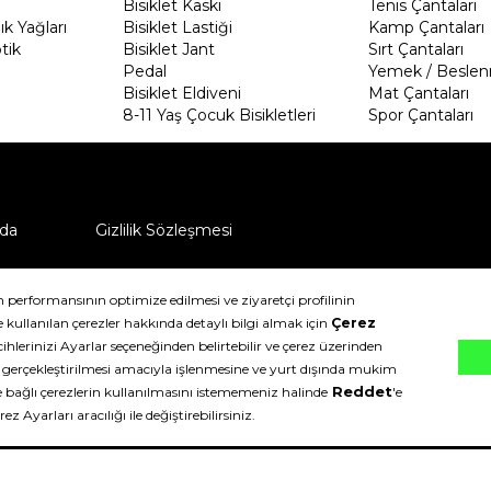
Bisiklet Kaskı
Tenis Çantaları
k Yağları
Bisiklet Lastiği
Kamp Çantaları
tik
Bisiklet Jant
Sırt Çantaları
Pedal
Yemek / Beslen
Bisiklet Eldiveni
Mat Çantaları
8-11 Yaş Çocuk Bisikletleri
Spor Çantaları
da
Gizlilik Sözleşmesi
ü nasıl iade edebilirim?
klıdır.