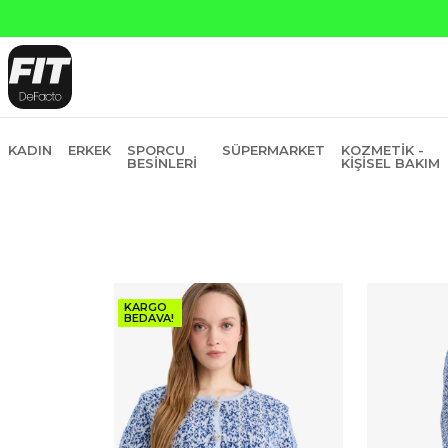
in Fiyatına 6 Taksit
KADIN
ERKEK
SPORCU
SÜPERMARKET
KOZMETIK -
BESINLERI
KIŞISEL BAKIM
KARGO
BEDAVA!