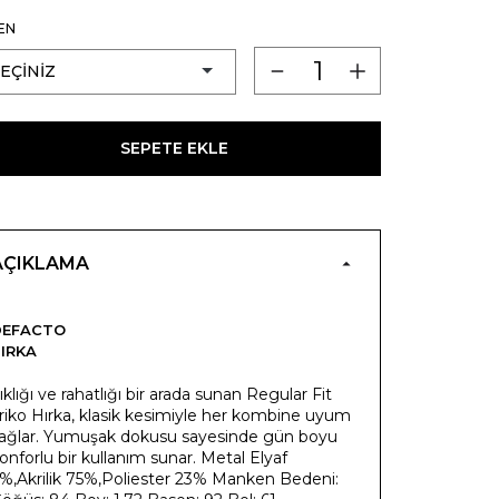
EN
SEPETE EKLE
AÇIKLAMA
DEFACTO
IRKA
ıklığı ve rahatlığı bir arada sunan Regular Fit
riko Hırka, klasik kesimiyle her kombine uyum
ağlar. Yumuşak dokusu sayesinde gün boyu
onforlu bir kullanım sunar. Metal Elyaf
%,Akrilik 75%,Poliester 23% Manken Bedeni: