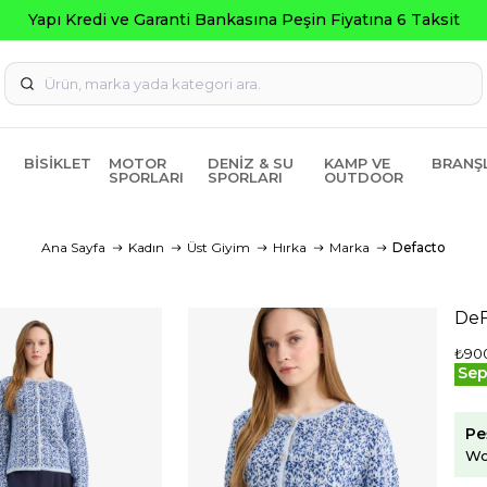
BISIKLET
MOTOR
DENIZ & SU
KAMP VE
BRANŞ
SPORLARI
SPORLARI
OUTDOOR
Ana Sayfa
Kadın
Üst Giyim
Hırka
Marka
Defacto
DeF
₺90
Sep
Pe
Wo