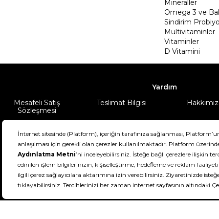
Mineraller
Omega 3 ve Balı
Sindirim Probiyo
Multivitaminler
Vitaminler
D Vitamini
Yardım
Mesafeli Satış
Teslimat Bilgisi
Hakkımız
Sözleşmesi
Şartlar & Koşullar
Ürünüm
DeFactoFIT ©️ 2022-2026. Tüm hakları sa
21
SEÇİNİZ