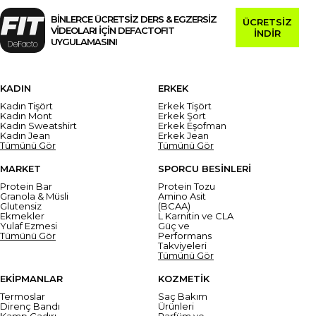
BİNLERCE ÜCRETSİZ DERS & EGZERSİZ
ÜCRETSİZ
VİDEOLARI İÇİN DEFACTOFIT
İNDİR
UYGULAMASINI
KADIN
ERKEK
Kadın Tişört
Erkek Tişört
Kadın Mont
Erkek Şort
Kadın Sweatshirt
Erkek Eşofman
Kadın Jean
Erkek Jean
Tümünü Gör
Tümünü Gör
MARKET
SPORCU BESİNLERİ
Protein Bar
Protein Tozu
Granola & Müsli
Amino Asit
Glutensiz
(BCAA)
Ekmekler
L Karnitin ve CLA
Yulaf Ezmesi
Güç ve
Tümünü Gör
Performans
Takviyeleri
Tümünü Gör
EKİPMANLAR
KOZMETİK
Termoslar
Saç Bakım
Direnç Bandı
Ürünleri
Kamp Çadırı
Parfüm ve