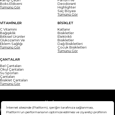
Boks Eldiveni
Deodorant
Tümünü Gör
Highlighter
Saç Boyası
Tümünü Gör
VİTAMİNLER
BİSİKLET
C Vitamini
Katlanır
Bağışıklık
Bisikletler
Bitkisel Ürünler
Elektrikli
Glukozamin Ve
Bisikletler
Eklem Sağlığı
Dağ Bisikletleri
Tümünü Gör
Çocuk Bisikletleri
Tümünü Gör
ÇANTALAR
Bel Çantaları
Okul Çantaları
Su Sporları
Çantaları
Bisiklet Çantaları
Tümünü Gör
Yardım
Mesafeli Satış Sözleşmesi
Teslimat Bilgisi