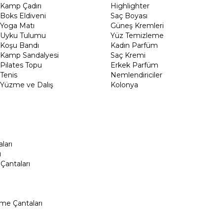
Kamp Çadırı
Highlighter
Boks Eldiveni
Saç Boyası
Yoga Matı
Güneş Kremleri
Uyku Tulumu
Yüz Temizleme
Koşu Bandı
Kadın Parfüm
Kamp Sandalyesi
Saç Kremi
Pilates Topu
Erkek Parfüm
Tenis
Nemlendiriciler
Yüzme ve Dalış
Kolonya
ları
ı
Çantaları
me Çantaları