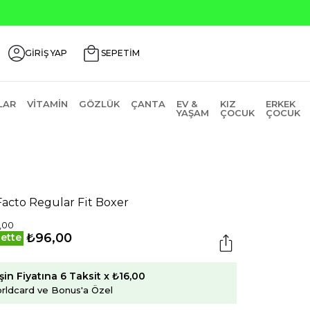
GİRİŞ YAP
SEPETİM
LAR
VITAMIN
GÖZLÜK
ÇANTA
EV &
KIZ
ERKEK
YAŞAM
ÇOCUK
ÇOCUK
acto Regular Fit Boxer
,00
₺96,00
ette
şin Fiyatına 6 Taksit x ₺16,00
rldcard ve Bonus'a Özel