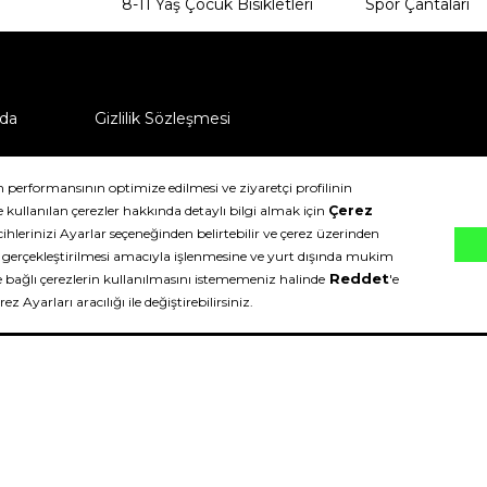
8-11 Yaş Çocuk Bisikletleri
Spor Çantaları
da
Gizlilik Sözleşmesi
ü nasıl iade edebilirim?
klıdır.