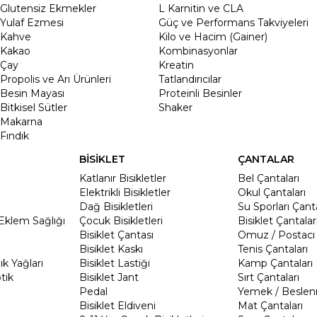
Glutensiz Ekmekler
L Karnitin ve CLA
Yulaf Ezmesi
Güç ve Performans Takviyeleri
Kahve
Kilo ve Hacim (Gainer)
Kakao
Kombinasyonlar
Çay
Kreatin
Propolis ve Arı Ürünleri
Tatlandırıcılar
Besin Mayası
Proteinli Besinler
Bitkisel Sütler
Shaker
Makarna
Fındık
BİSİKLET
ÇANTALAR
Katlanır Bisikletler
Bel Çantaları
Elektrikli Bisikletler
Okul Çantaları
Dağ Bisikletleri
Su Sporları Çanta
Eklem Sağlığı
Çocuk Bisikletleri
Bisiklet Çantalar
Bisiklet Çantası
Omuz / Postacı 
Bisiklet Kaskı
Tenis Çantaları
k Yağları
Bisiklet Lastiği
Kamp Çantaları
tik
Bisiklet Jant
Sırt Çantaları
Pedal
Yemek / Beslen
Bisiklet Eldiveni
Mat Çantaları