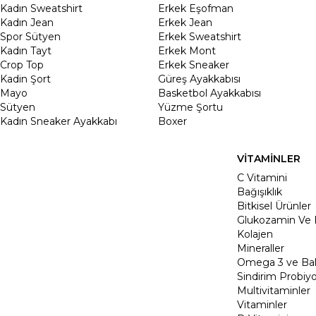
Kadın Sweatshirt
Erkek Eşofman
Kadın Jean
Erkek Jean
Spor Sütyen
Erkek Sweatshirt
Kadın Tayt
Erkek Mont
Crop Top
Erkek Sneaker
Kadin Şort
Güreş Ayakkabısı
Mayo
Basketbol Ayakkabısı
Sütyen
Yüzme Şortu
Kadın Sneaker Ayakkabı
Boxer
VİTAMİNLER
C Vitamini
Bağışıklık
Bitkisel Ürünler
Glukozamin Ve 
Kolajen
Mineraller
Omega 3 ve Balı
Sindirim Probiyo
Multivitaminler
Vitaminler