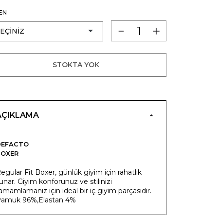
EN
STOKTA YOK
AÇIKLAMA
DEFACTO
BOXER
egular Fit Boxer, günlük giyim için rahatlık
unar. Giyim konforunuz ve stilinizi
amamlamanız için ideal bir iç giyim parçasıdır.
amuk 96%,Elastan 4%