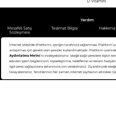
D Vitamini
Yardım
Mesafeli Satış
Teslimat Bilgisi
Hakkımız
Sözleşmesi
Şartlar & Koşullar
Ürünüm
DeFactoFIT ©️ 2022-2026. Tüm hakları sa
11
SEÇİNİZ