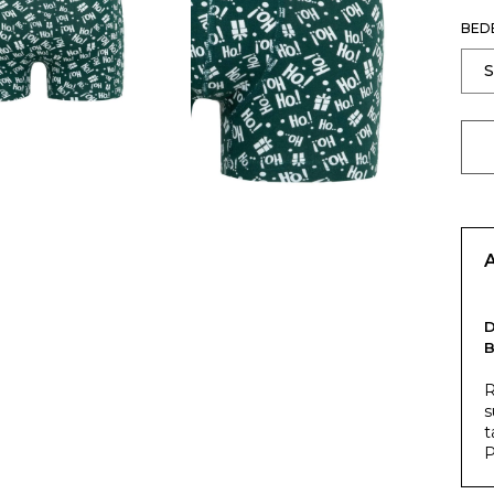
BED
R
s
t
P