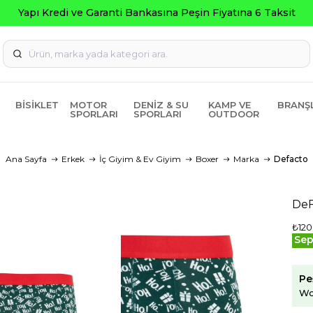
Kredi ve Garanti Bankasına Peşin Fiyatına 6 Taksit
BISIKLET
MOTOR
DENIZ & SU
KAMP VE
BRANŞ
SPORLARI
SPORLARI
OUTDOOR
Ana Sayfa
Erkek
İç Giyim & Ev Giyim
Boxer
Marka
Defacto
DeF
₺120
Sep
Pe
Wo