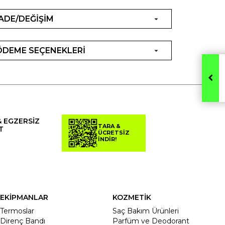
İADE/DEĞİŞİM
ÖDEME SEÇENEKLERİ
& EGZERSİZ
TARA &
T
ÜCRETSİZ
İNDİR!
EKİPMANLAR
KOZMETİK
Termoslar
Saç Bakım Ürünleri
Direnç Bandı
Parfüm ve Deodorant