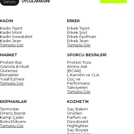
UYGULAMASINI
KADIN
ERKEK
Kadın Tişört
Erkek Tişört
Kadın Mont
Erkek Şort
Kadın Sweatshirt
Erkek Eşofman
Kadın Jean
Erkek Jean
Tümünü Gör
Tümünü Gör
MARKET
SPORCU BESİNLERİ
Protein Bar
Protein Tozu
Granola & Müsli
Amino Asit
Glutensiz
(BCAA)
Ekmekler
L Karnitin ve CLA
Yulaf Ezmesi
Güç ve
Tümünü Gör
Performans
Takviyeleri
Tümünü Gör
EKİPMANLAR
KOZMETİK
Termoslar
Saç Bakım
Direnç Bandı
Ürünleri
Kamp Çadırı
Parfüm ve
Boks Eldiveni
Deodorant
Tümünü Gör
Highlighter
Saç Boyası
Tümünü Gör