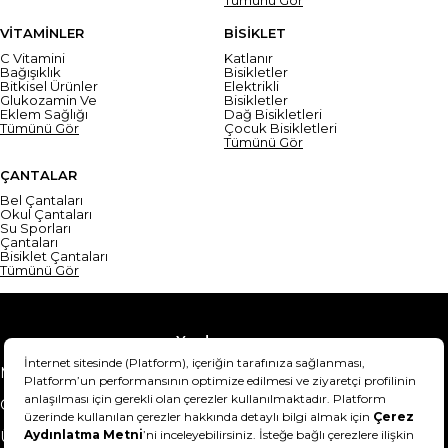
VİTAMİNLER
BİSİKLET
C Vitamini
Katlanır
Bağışıklık
Bisikletler
Bitkisel Ürünler
Elektrikli
Glukozamin Ve
Bisikletler
Eklem Sağlığı
Dağ Bisikletleri
Tümünü Gör
Çocuk Bisikletleri
Tümünü Gör
ÇANTALAR
Bel Çantaları
Okul Çantaları
Su Sporları
Çantaları
Bisiklet Çantaları
Tümünü Gör
Yardım
Mesafeli Satış Sözleşmesi
Teslimat Bilgisi
Gizlilik Sözleşmesi
Şartlar & Koşullar
Ürünümü nasıl iade
Hakkımızda