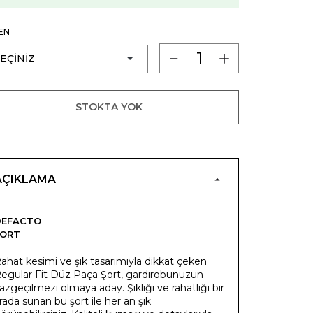
EN
STOKTA YOK
AÇIKLAMA
DEFACTO
ŞORT
ahat kesimi ve şık tasarımıyla dikkat çeken
egular Fit Düz Paça Şort, gardırobunuzun
azgeçilmezi olmaya aday. Şıklığı ve rahatlığı bir
rada sunan bu şort ile her an şık