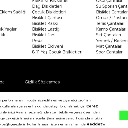
Elektrikli Bisikletler
Okul Çantaları
Dağ Bisikletleri
Su Sporları Çanta
Eklem Sağlığı
Çocuk Bisikletleri
Bisiklet Çantalar
Bisiklet Çantası
Omuz / Postacı 
Bisiklet Kaskı
Tenis Çantaları
k Yağları
Bisiklet Lastiği
Kamp Çantaları
tik
Bisiklet Jant
Sırt Çantaları
Pedal
Yemek / Beslen
Bisiklet Eldiveni
Mat Çantaları
8-11 Yaş Çocuk Bisikletleri
Spor Çantaları
da
Gizlilik Sözleşmesi
ü nasıl iade edebilirim?