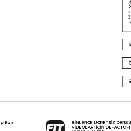
g
ö
i
3
B
ip Edin
BİNLERCE ÜCRETSİZ DERS 
VİDEOLARI İÇİN DEFACTOFI