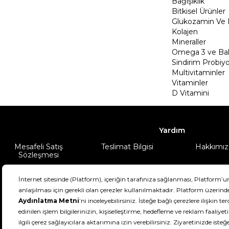
Bağışıklık
Bitkisel Ürünler
Glukozamin Ve 
Kolajen
Mineraller
Omega 3 ve Balı
Sindirim Probiyo
Multivitaminler
Vitaminler
D Vitamini
Yardım
Mesafeli Satış
Teslimat Bilgisi
Hakkımız
Sözleşmesi
Şartlar & Koşullar
Ürünüm