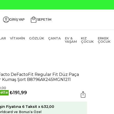
GİRİŞ YAP
SEPETİM
LAR
VITAMIN
GÖZLÜK
ÇANTA
EV &
KIZ
ERKEK
YAŞAM
ÇOCUK
ÇOCUK
acto DeFactoFit Regular Fit Düz Paça
r Kumaş Şort B8796AX24SMGN1211
0,00
₺191,99
ette
şin Fiyatına 6 Taksit x ₺32,00
rldcard ve Bonus'a Özel