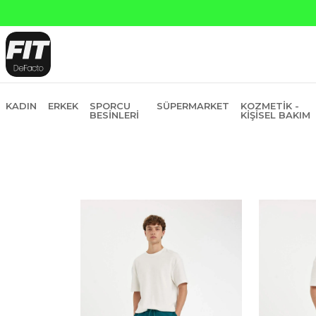
Yapı Kredi ve Garanti Bankasına Peşin Fiyatına 6 Ta
KADIN
ERKEK
SPORCU
SÜPERMARKET
KOZMETIK -
BESINLERI
KIŞISEL BAKIM