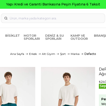
ksit
BISIKLET
MOTOR
DENIZ & SU
KAMP VE
BRANŞ
SPORLARI
SPORLARI
OUTDOOR
Ana Sayfa
Erkek
Alt Giyim
Şort
Marka
Defacto
DeF
Ağı
₺24
Sep
Pe
Wo