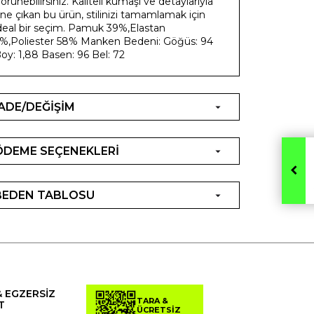
örünebilirsiniz. Kaliteli kumaşı ve detaylarıyla
ne çıkan bu ürün, stilinizi tamamlamak için
deal bir seçim. Pamuk 39%,Elastan
%,Poliester 58% Manken Bedeni: Göğüs: 94
oy: 1,88 Basen: 96 Bel: 72
İADE/DEĞİŞİM
ÖDEME SEÇENEKLERİ
BEDEN TABLOSU
& EGZERSİZ
TARA &
T
ÜCRETSİZ