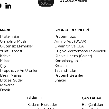
UYGULAMASINI
MARKET
SPORCU BESİNLERİ
Protein Bar
Protein Tozu
Granola & Müsli
Amino Asit (BCAA)
Glutensiz Ekmekler
L Karnitin ve CLA
Yulaf Ezmesi
Güç ve Performans Takviyeleri
Kahve
Kilo ve Hacim (Gainer)
Kakao
Kombinasyonlar
Çay
Kreatin
Propolis ve Arı Ürünleri
Tatlandırıcılar
Besin Mayası
Proteinli Besinler
Bitkisel Sütler
Shaker
Makarna
Fındık
BİSİKLET
ÇANTALAR
Katlanır Bisikletler
Bel Çantaları