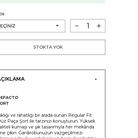
EN
STOKTA YOK
AÇIKLAMA
DEFACTO
ŞORT
ıklığı ve rahatlığı bir arada sunan Regular Fit
üz Paça Şort ile tarzınızı konuşturun. Yüksek
aliteli kumaşı ve şık tasarımıyla her mekânda
ne çıkın. Gardırobunuzun vazgeçilmezi