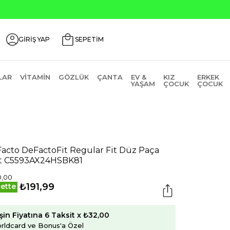
GİRİŞ YAP
SEPETİM
LAR
VITAMIN
GÖZLÜK
ÇANTA
EV &
KIZ
ERKEK
YAŞAM
ÇOCUK
ÇOCUK
acto DeFactoFit Regular Fit Düz Paça
t C5593AX24HSBK81
0,00
₺191,99
ette
şin Fiyatına 6 Taksit x ₺32,00
rldcard ve Bonus'a Özel