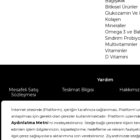
Bağışıklık
Bitkisel Ürünler
Glukozamin Ve 
Kolajen
Mineraller
Omega 3 ve Balı
Sindirim Probiyo
Multivitaminler
Vitaminler
D Vitamini
Yardım
Mesafeli Satış
Teslimat Bilgisi
Hakkımız
Sözleşmesi
Şartlar & Koşullar
Ürünüm