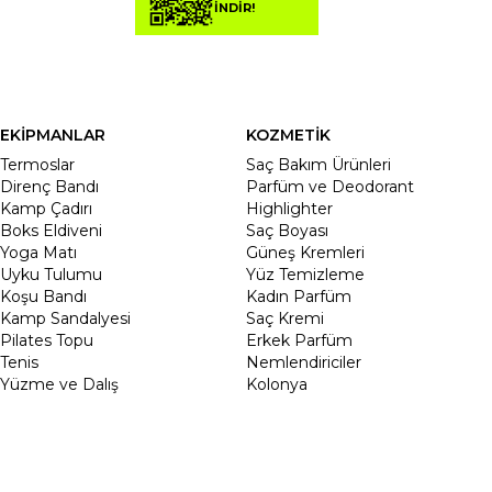
İNDİR!
EKİPMANLAR
KOZMETİK
Termoslar
Saç Bakım Ürünleri
Direnç Bandı
Parfüm ve Deodorant
Kamp Çadırı
Highlighter
Boks Eldiveni
Saç Boyası
Yoga Matı
Güneş Kremleri
Uyku Tulumu
Yüz Temizleme
Koşu Bandı
Kadın Parfüm
Kamp Sandalyesi
Saç Kremi
Pilates Topu
Erkek Parfüm
Tenis
Nemlendiriciler
Yüzme ve Dalış
Kolonya