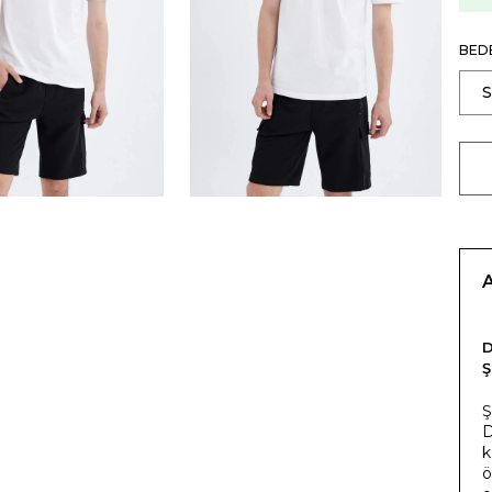
BED
Ş
D
k
ö