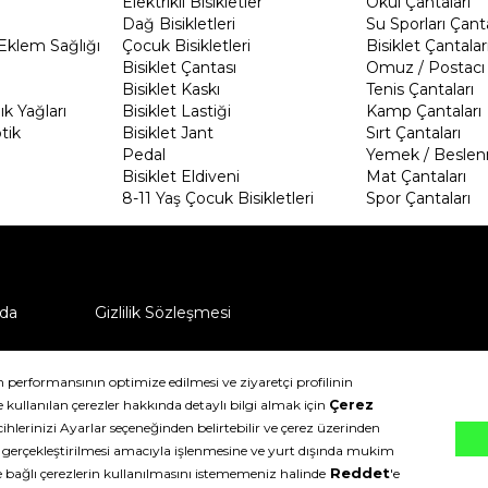
Elektrikli Bisikletler
Okul Çantaları
Dağ Bisikletleri
Su Sporları Çanta
Eklem Sağlığı
Çocuk Bisikletleri
Bisiklet Çantalar
Bisiklet Çantası
Omuz / Postacı 
Bisiklet Kaskı
Tenis Çantaları
k Yağları
Bisiklet Lastiği
Kamp Çantaları
tik
Bisiklet Jant
Sırt Çantaları
Pedal
Yemek / Beslen
Bisiklet Eldiveni
Mat Çantaları
8-11 Yaş Çocuk Bisikletleri
Spor Çantaları
da
Gizlilik Sözleşmesi
ü nasıl iade edebilirim?