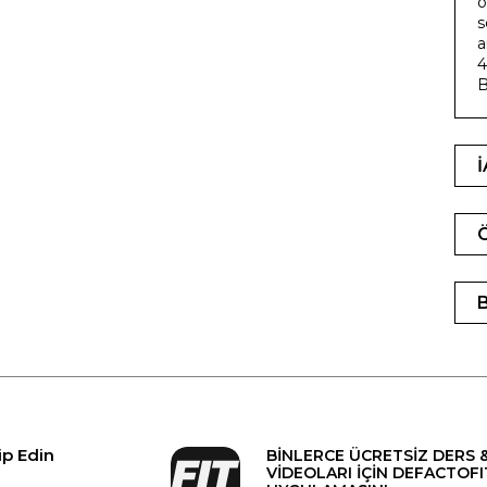
o
s
a
4
B
ip Edin
BİNLERCE ÜCRETSİZ DERS 
VİDEOLARI İÇİN DEFACTOFI