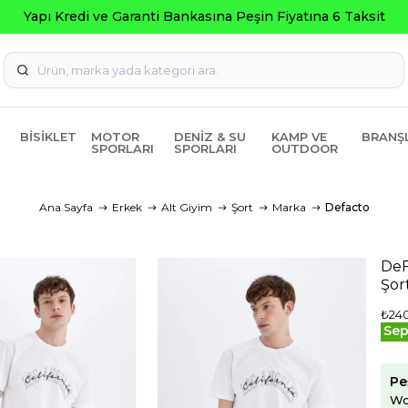
Yapı Kredi ve Garanti Bankasına Peşin Fiyatına 6 Taksit
BISIKLET
MOTOR
DENIZ & SU
KAMP VE
BRANŞ
SPORLARI
SPORLARI
OUTDOOR
Ana Sayfa
Erkek
Alt Giyim
Şort
Marka
Defacto
DeF
Şor
₺24
Sep
Pe
Wo