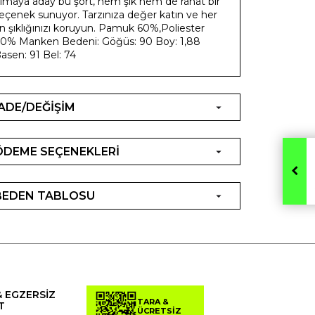
lmaya aday bu şort, hem şık hem de rahat bir
eçenek sunuyor. Tarzınıza değer katın ve her
n şıklığınızı koruyun. Pamuk 60%,Poliester
0% Manken Bedeni: Göğüs: 90 Boy: 1,88
asen: 91 Bel: 74
İADE/DEĞİŞİM
ÖDEME SEÇENEKLERİ
BEDEN TABLOSU
& EGZERSİZ
TARA &
T
ÜCRETSİZ