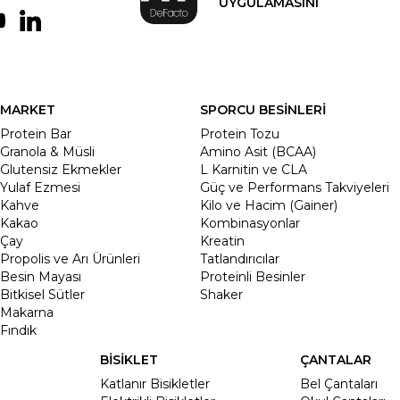
UYGULAMASINI
MARKET
SPORCU BESİNLERİ
Protein Bar
Protein Tozu
Granola & Müsli
Amino Asit (BCAA)
Glutensiz Ekmekler
L Karnitin ve CLA
Yulaf Ezmesi
Güç ve Performans Takviyeleri
Kahve
Kilo ve Hacim (Gainer)
Kakao
Kombinasyonlar
Çay
Kreatin
Propolis ve Arı Ürünleri
Tatlandırıcılar
Besin Mayası
Proteinli Besinler
Bitkisel Sütler
Shaker
Makarna
Fındık
BİSİKLET
ÇANTALAR
Katlanır Bisikletler
Bel Çantaları