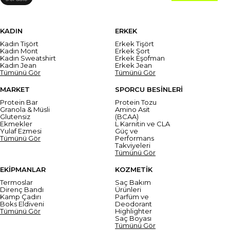
KADIN
ERKEK
Kadın Tişört
Erkek Tişört
Kadın Mont
Erkek Şort
Kadın Sweatshirt
Erkek Eşofman
Kadın Jean
Erkek Jean
Tümünü Gör
Tümünü Gör
MARKET
SPORCU BESİNLERİ
Protein Bar
Protein Tozu
Granola & Müsli
Amino Asit
Glutensiz
(BCAA)
Ekmekler
L Karnitin ve CLA
Yulaf Ezmesi
Güç ve
Tümünü Gör
Performans
Takviyeleri
Tümünü Gör
EKİPMANLAR
KOZMETİK
Termoslar
Saç Bakım
Direnç Bandı
Ürünleri
Kamp Çadırı
Parfüm ve
Boks Eldiveni
Deodorant
Tümünü Gör
Highlighter
Saç Boyası
Tümünü Gör