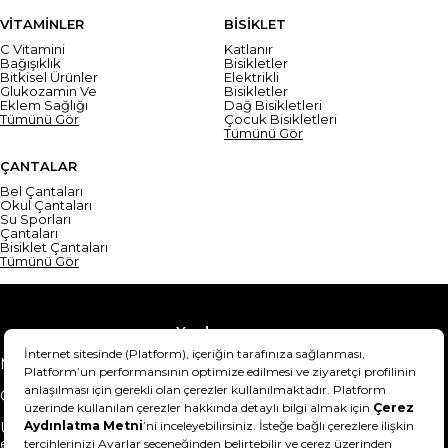
VİTAMİNLER
BİSİKLET
C Vitamini
Katlanır
Bağışıklık
Bisikletler
Bitkisel Ürünler
Elektrikli
Glukozamin Ve
Bisikletler
Eklem Sağlığı
Dağ Bisikletleri
Tümünü Gör
Çocuk Bisikletleri
Tümünü Gör
ÇANTALAR
Bel Çantaları
Okul Çantaları
Su Sporları
Çantaları
Bisiklet Çantaları
Tümünü Gör
Yardım
Mesafeli Satış Sözleşmesi
Teslimat Bilgisi
Gizlilik Sözleşmesi
Şartlar & Koşullar
Ürünümü nasıl iade
Hakkımızda
edebilirim?