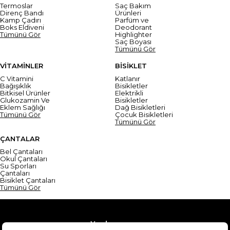
Termoslar
Saç Bakım
Direnç Bandı
Ürünleri
Kamp Çadırı
Parfüm ve
Boks Eldiveni
Deodorant
Tümünü Gör
Highlighter
Saç Boyası
Tümünü Gör
VİTAMİNLER
BİSİKLET
C Vitamini
Katlanır
Bağışıklık
Bisikletler
Bitkisel Ürünler
Elektrikli
Glukozamin Ve
Bisikletler
Eklem Sağlığı
Dağ Bisikletleri
Tümünü Gör
Çocuk Bisikletleri
Tümünü Gör
ÇANTALAR
Bel Çantaları
Okul Çantaları
Su Sporları
Çantaları
Bisiklet Çantaları
Tümünü Gör
Yardım