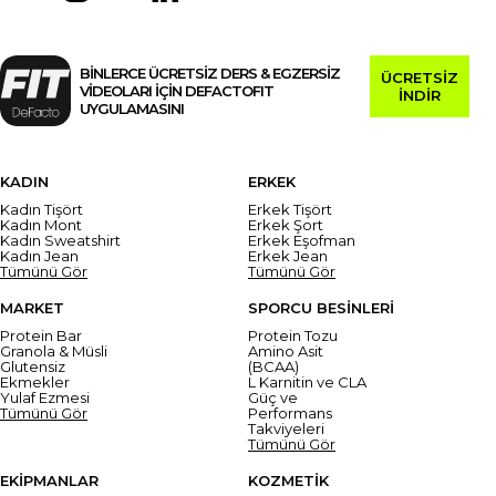
BİNLERCE ÜCRETSİZ DERS & EGZERSİZ
ÜCRETSİZ
VİDEOLARI İÇİN DEFACTOFIT
İNDİR
UYGULAMASINI
KADIN
ERKEK
Kadın Tişört
Erkek Tişört
Kadın Mont
Erkek Şort
Kadın Sweatshirt
Erkek Eşofman
Kadın Jean
Erkek Jean
Tümünü Gör
Tümünü Gör
MARKET
SPORCU BESİNLERİ
Protein Bar
Protein Tozu
Granola & Müsli
Amino Asit
Glutensiz
(BCAA)
Ekmekler
L Karnitin ve CLA
Yulaf Ezmesi
Güç ve
Tümünü Gör
Performans
Takviyeleri
Tümünü Gör
EKİPMANLAR
KOZMETİK