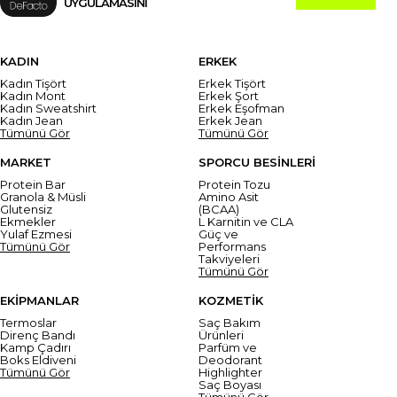
UYGULAMASINI
KADIN
ERKEK
Kadın Tişört
Erkek Tişört
Kadın Mont
Erkek Şort
Kadın Sweatshirt
Erkek Eşofman
Kadın Jean
Erkek Jean
Tümünü Gör
Tümünü Gör
MARKET
SPORCU BESİNLERİ
Protein Bar
Protein Tozu
Granola & Müsli
Amino Asit
Glutensiz
(BCAA)
Ekmekler
L Karnitin ve CLA
Yulaf Ezmesi
Güç ve
Tümünü Gör
Performans
Takviyeleri
Tümünü Gör
EKİPMANLAR
KOZMETİK
Termoslar
Saç Bakım
Direnç Bandı
Ürünleri
Kamp Çadırı
Parfüm ve
Boks Eldiveni
Deodorant
Tümünü Gör
Highlighter
Saç Boyası
Tümünü Gör