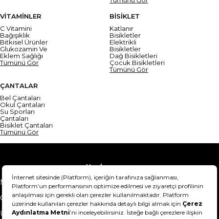
VİTAMİNLER
BİSİKLET
C Vitamini
Katlanır
Bağışıklık
Bisikletler
Bitkisel Ürünler
Elektrikli
Glukozamin Ve
Bisikletler
Eklem Sağlığı
Dağ Bisikletleri
Tümünü Gör
Çocuk Bisikletleri
Tümünü Gör
ÇANTALAR
Bel Çantaları
Okul Çantaları
Su Sporları
Çantaları
Bisiklet Çantaları
Tümünü Gör
Yardım
Mesafeli Satış Sözleşmesi
Teslimat Bilgisi
Gizlilik Sözleşmesi
Şartlar & Koşullar
Ürünümü nasıl iade
Hakkımızda