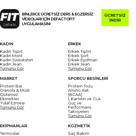
BİNLERCE ÜCRETSİZ DERS & EGZERSİZ
ÜCRETSİZ
VİDEOLARI İÇİN DEFACTOFIT
İNDİR
UYGULAMASINI
KADIN
ERKEK
Kadın Tişört
Erkek Tişört
Kadın Mont
Erkek Şort
Kadın Sweatshirt
Erkek Eşofman
Kadın Jean
Erkek Jean
Tümünü Gör
Tümünü Gör
MARKET
SPORCU BESİNLERİ
Protein Bar
Protein Tozu
Granola & Müsli
Amino Asit
Glutensiz
(BCAA)
Ekmekler
L Karnitin ve CLA
Yulaf Ezmesi
Güç ve
Tümünü Gör
Performans
Takviyeleri
Tümünü Gör
EKİPMANLAR
KOZMETİK
Termoslar
Saç Bakım