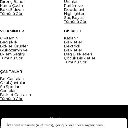
Direnç Bandı
Ürünleri
Kamp Çadırı
Parfüm ve
Boks Eldiveni
Deodorant
Tümünü Gör
Highlighter
Saç Boyası
Tümünü Gör
VİTAMİNLER
BİSİKLET
C Vitamini
Katlanır
Bağışıklık
Bisikletler
Bitkisel Ürünler
Elektrikli
Glukozamin Ve
Bisikletler
Eklem Sağlığı
Dağ Bisikletleri
Tümünü Gör
Çocuk Bisikletleri
Tümünü Gör
ÇANTALAR
Bel Çantaları
Okul Çantaları
Su Sporları
Çantaları
Bisiklet Çantaları
Tümünü Gör
Yardım
Mesafeli Satış Sözleşmesi
Teslimat Bilgisi