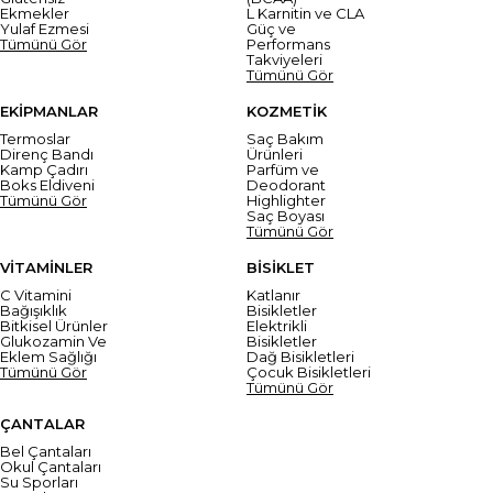
Ekmekler
L Karnitin ve CLA
Yulaf Ezmesi
Güç ve
Tümünü Gör
Performans
Takviyeleri
Tümünü Gör
EKİPMANLAR
KOZMETİK
Termoslar
Saç Bakım
Direnç Bandı
Ürünleri
Kamp Çadırı
Parfüm ve
Boks Eldiveni
Deodorant
Tümünü Gör
Highlighter
Saç Boyası
Tümünü Gör
VİTAMİNLER
BİSİKLET
C Vitamini
Katlanır
Bağışıklık
Bisikletler
Bitkisel Ürünler
Elektrikli
Glukozamin Ve
Bisikletler
Eklem Sağlığı
Dağ Bisikletleri
Tümünü Gör
Çocuk Bisikletleri
Tümünü Gör
ÇANTALAR
Bel Çantaları
Okul Çantaları
Su Sporları