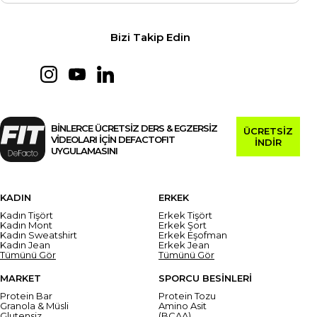
Bizi Takip Edin
BİNLERCE ÜCRETSİZ DERS & EGZERSİZ
ÜCRETSİZ
VİDEOLARI İÇİN DEFACTOFIT
İNDİR
UYGULAMASINI
KADIN
ERKEK
Kadın Tişört
Erkek Tişört
Kadın Mont
Erkek Şort
Kadın Sweatshirt
Erkek Eşofman
Kadın Jean
Erkek Jean
Tümünü Gör
Tümünü Gör
MARKET
SPORCU BESİNLERİ
Protein Bar
Protein Tozu
Granola & Müsli
Amino Asit
Glutensiz
(BCAA)