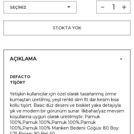
STOKTA YOK
AÇIKLAMA
DEFACTO
TIŞÖRT
Yetişkin kullanıcılar için özel olarak tasarlanmış örme
kumaştan üretilmiş, yeşil renkli slim fit dar kesim kısa
kollu tişört. Basic düz deseni ve bisiklet yaka detayıyla
şık ve modern bir görünüm sunar. İlkbahar/yaz mevsim
koşullarına uygun olarak üretilmiştir. Pamuk
100%,Pamuk 100%,Pamuk 100%,Pamuk
100%,Pamuk 100% Manken Bedeni: Göğüs: 80 Boy:
1,75 Basen: 90 Bel: 60