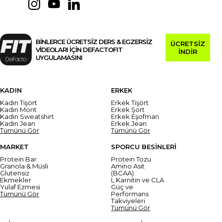
BİNLERCE ÜCRETSİZ DERS & EGZERSİZ
ÜCRETSİZ
VİDEOLARI İÇİN DEFACTOFIT
İNDİR
UYGULAMASINI
KADIN
ERKEK
Kadın Tişört
Erkek Tişört
Kadın Mont
Erkek Şort
Kadın Sweatshirt
Erkek Eşofman
Kadın Jean
Erkek Jean
Tümünü Gör
Tümünü Gör
MARKET
SPORCU BESİNLERİ
Protein Bar
Protein Tozu
Granola & Müsli
Amino Asit
Glutensiz
(BCAA)
Ekmekler
L Karnitin ve CLA
Yulaf Ezmesi
Güç ve
Tümünü Gör
Performans
Takviyeleri
Tümünü Gör