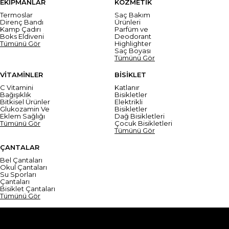
EKİPMANLAR
KOZMETİK
Termoslar
Saç Bakım
Direnç Bandı
Ürünleri
Kamp Çadırı
Parfüm ve
Boks Eldiveni
Deodorant
Tümünü Gör
Highlighter
Saç Boyası
Tümünü Gör
VİTAMİNLER
BİSİKLET
C Vitamini
Katlanır
Bağışıklık
Bisikletler
Bitkisel Ürünler
Elektrikli
Glukozamin Ve
Bisikletler
Eklem Sağlığı
Dağ Bisikletleri
Tümünü Gör
Çocuk Bisikletleri
Tümünü Gör
ÇANTALAR
Bel Çantaları
Okul Çantaları
Su Sporları
Çantaları
Bisiklet Çantaları
Tümünü Gör