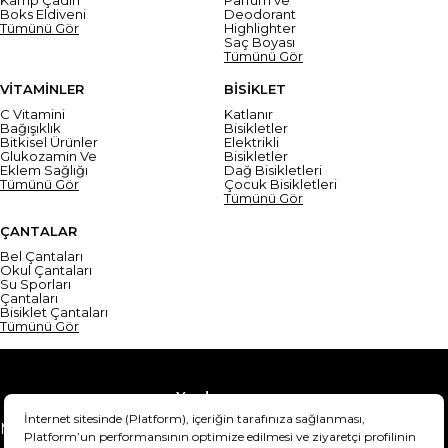
Boks Eldiveni
Deodorant
Tümünü Gör
Highlighter
Saç Boyası
Tümünü Gör
VİTAMİNLER
BİSİKLET
C Vitamini
Katlanır
Bağışıklık
Bisikletler
Bitkisel Ürünler
Elektrikli
Glukozamin Ve
Bisikletler
Eklem Sağlığı
Dağ Bisikletleri
Tümünü Gör
Çocuk Bisikletleri
Tümünü Gör
ÇANTALAR
Bel Çantaları
Okul Çantaları
Su Sporları
Çantaları
Bisiklet Çantaları
Tümünü Gör
Yardım
Mesafeli Satış Sözleşmesi
Teslimat Bilgisi