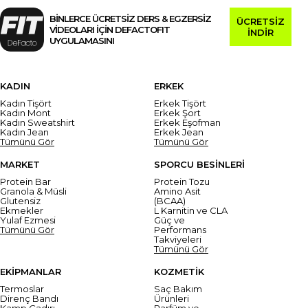
BİNLERCE ÜCRETSİZ DERS & EGZERSİZ
ÜCRETSİZ
VİDEOLARI İÇİN DEFACTOFIT
İNDİR
UYGULAMASINI
KADIN
ERKEK
Kadın Tişört
Erkek Tişört
Kadın Mont
Erkek Şort
Kadın Sweatshirt
Erkek Eşofman
Kadın Jean
Erkek Jean
Tümünü Gör
Tümünü Gör
MARKET
SPORCU BESİNLERİ
Protein Bar
Protein Tozu
Granola & Müsli
Amino Asit
Glutensiz
(BCAA)
Ekmekler
L Karnitin ve CLA
Yulaf Ezmesi
Güç ve
Tümünü Gör
Performans
Takviyeleri
Tümünü Gör
EKİPMANLAR
KOZMETİK
Termoslar
Saç Bakım
Direnç Bandı
Ürünleri
Kamp Çadırı
Parfüm ve