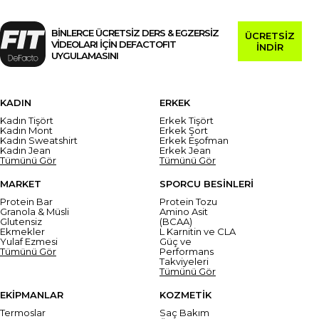
BİNLERCE ÜCRETSİZ DERS & EGZERSİZ
ÜCRETSİZ
VİDEOLARI İÇİN DEFACTOFIT
İNDİR
UYGULAMASINI
KADIN
ERKEK
Kadın Tişört
Erkek Tişört
Kadın Mont
Erkek Şort
Kadın Sweatshirt
Erkek Eşofman
Kadın Jean
Erkek Jean
Tümünü Gör
Tümünü Gör
MARKET
SPORCU BESİNLERİ
Protein Bar
Protein Tozu
Granola & Müsli
Amino Asit
Glutensiz
(BCAA)
Ekmekler
L Karnitin ve CLA
Yulaf Ezmesi
Güç ve
Tümünü Gör
Performans
Takviyeleri
Tümünü Gör
EKİPMANLAR
KOZMETİK
Termoslar
Saç Bakım