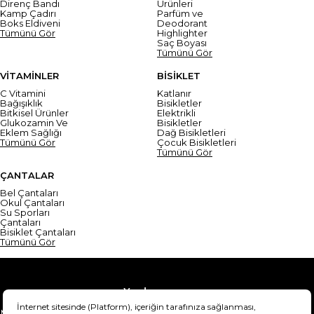
Direnç Bandı
Ürünleri
Kamp Çadırı
Parfüm ve
Boks Eldiveni
Deodorant
Tümünü Gör
Highlighter
Saç Boyası
Tümünü Gör
VİTAMİNLER
BİSİKLET
C Vitamini
Katlanır
Bağışıklık
Bisikletler
Bitkisel Ürünler
Elektrikli
Glukozamin Ve
Bisikletler
Eklem Sağlığı
Dağ Bisikletleri
Tümünü Gör
Çocuk Bisikletleri
Tümünü Gör
ÇANTALAR
Bel Çantaları
Okul Çantaları
Su Sporları
Çantaları
Bisiklet Çantaları
Tümünü Gör
Yardım
Mesafeli Satış Sözleşmesi
Teslimat Bilgisi