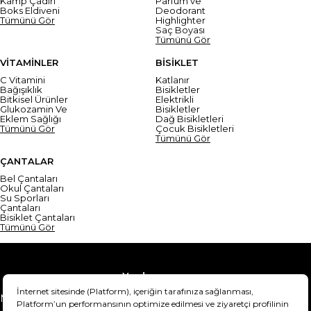
Kamp Çadırı
Parfüm ve
Boks Eldiveni
Deodorant
Tümünü Gör
Highlighter
Saç Boyası
Tümünü Gör
VİTAMİNLER
BİSİKLET
C Vitamini
Katlanır
Bağışıklık
Bisikletler
Bitkisel Ürünler
Elektrikli
Glukozamin Ve
Bisikletler
Eklem Sağlığı
Dağ Bisikletleri
Tümünü Gör
Çocuk Bisikletleri
Tümünü Gör
ÇANTALAR
Bel Çantaları
Okul Çantaları
Su Sporları
Çantaları
Bisiklet Çantaları
Tümünü Gör
Yardım
Mesafeli Satış Sözleşmesi
Teslimat Bilgisi