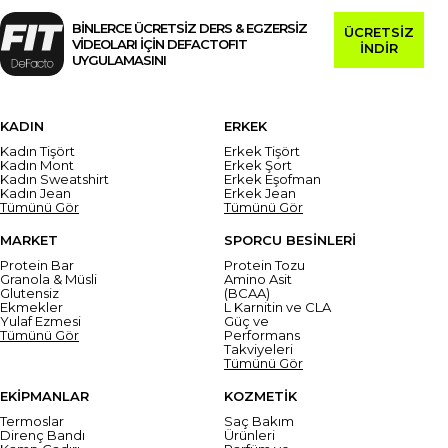
BİNLERCE ÜCRETSİZ DERS & EGZERSİZ
ÜCRETSİZ
VİDEOLARI İÇİN DEFACTOFIT
İNDİR
UYGULAMASINI
KADIN
ERKEK
Kadın Tişört
Erkek Tişört
Kadın Mont
Erkek Şort
Kadın Sweatshirt
Erkek Eşofman
Kadın Jean
Erkek Jean
Tümünü Gör
Tümünü Gör
MARKET
SPORCU BESİNLERİ
Protein Bar
Protein Tozu
Granola & Müsli
Amino Asit
Glutensiz
(BCAA)
Ekmekler
L Karnitin ve CLA
Yulaf Ezmesi
Güç ve
Tümünü Gör
Performans
Takviyeleri
Tümünü Gör
EKİPMANLAR
KOZMETİK
Termoslar
Saç Bakım
Direnç Bandı
Ürünleri