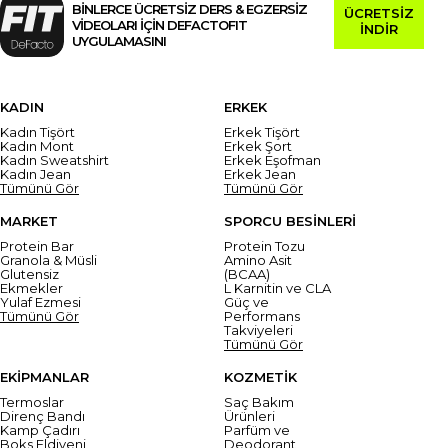
BİNLERCE ÜCRETSİZ DERS & EGZERSİZ
ÜCRETSİZ
VİDEOLARI İÇİN DEFACTOFIT
İNDİR
UYGULAMASINI
KADIN
ERKEK
Kadın Tişört
Erkek Tişört
Kadın Mont
Erkek Şort
Kadın Sweatshirt
Erkek Eşofman
Kadın Jean
Erkek Jean
Tümünü Gör
Tümünü Gör
MARKET
SPORCU BESİNLERİ
Protein Bar
Protein Tozu
Granola & Müsli
Amino Asit
Glutensiz
(BCAA)
Ekmekler
L Karnitin ve CLA
Yulaf Ezmesi
Güç ve
Tümünü Gör
Performans
Takviyeleri
Tümünü Gör
EKİPMANLAR
KOZMETİK
Termoslar
Saç Bakım
Direnç Bandı
Ürünleri
Kamp Çadırı
Parfüm ve
Boks Eldiveni
Deodorant