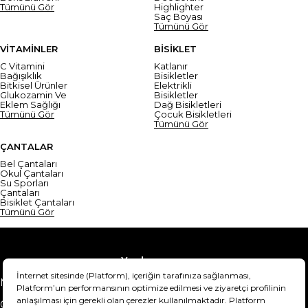
Tümünü Gör
Highlighter
Saç Boyası
Tümünü Gör
VİTAMİNLER
BİSİKLET
C Vitamini
Katlanır
Bağışıklık
Bisikletler
Bitkisel Ürünler
Elektrikli
Glukozamin Ve
Bisikletler
Eklem Sağlığı
Dağ Bisikletleri
Tümünü Gör
Çocuk Bisikletleri
Tümünü Gör
ÇANTALAR
Bel Çantaları
Okul Çantaları
Su Sporları
Çantaları
Bisiklet Çantaları
Tümünü Gör
Yardım
Mesafeli Satış Sözleşmesi
Teslimat Bilgisi
Gizlilik Sözleşmesi
Şartlar & Koşullar