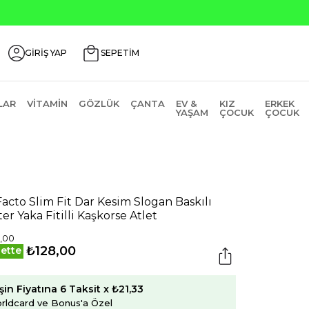
GİRİŞ YAP
SEPETİM
LAR
VITAMIN
GÖZLÜK
ÇANTA
EV &
KIZ
ERKEK
YAŞAM
ÇOCUK
ÇOCUK
acto Slim Fit Dar Kesim Slogan Baskılı
ter Yaka Fitilli Kaşkorse Atlet
,00
₺128,00
ette
şin Fiyatına 6 Taksit x ₺21,33
rldcard ve Bonus'a Özel