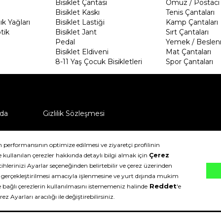
Bisiklet Çantası
Omuz / Postacı 
Bisiklet Kaskı
Tenis Çantaları
k Yağları
Bisiklet Lastiği
Kamp Çantaları
tik
Bisiklet Jant
Sırt Çantaları
Pedal
Yemek / Beslen
Bisiklet Eldiveni
Mat Çantaları
8-11 Yaş Çocuk Bisikletleri
Spor Çantaları
da
Gizlilik Sözleşmesi
ü nasıl iade edebilirim?
klıdır.