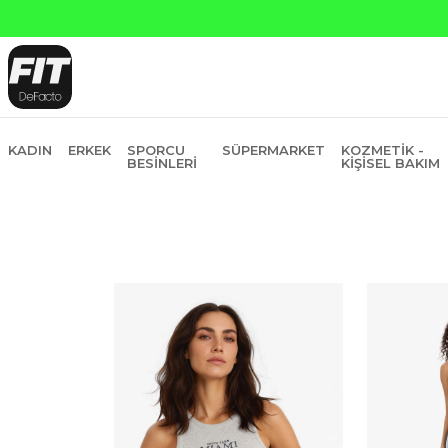
Yapı Kredi ve Garanti Bankasın
KADIN
ERKEK
SPORCU
SÜPERMARKET
KOZMETIK -
BESINLERI
KIŞISEL BAKIM