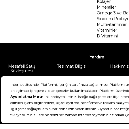
Kolajen
Mineraller
Omega 3 ve Balı
Sindirim Probiyo
Multivitaminler
Vitaminler
D Vitamini
Yardım
Mesafeli Satış
Teslimat Bilgisi
Hakkımız
Sözleşmesi
Şartlar & Koşullar
Ürünüm
DeFactoFIT ©️ 2022-2026. Tüm hakları sa
11
SEÇİNİZ