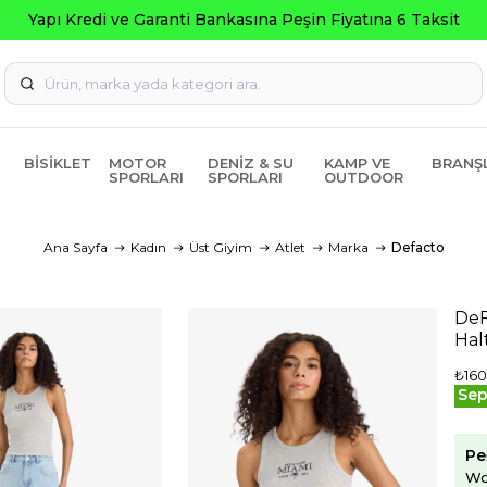
a Peşin Fiyatına 6 Taksit
BISIKLET
MOTOR
DENIZ & SU
KAMP VE
BRANŞ
SPORLARI
SPORLARI
OUTDOOR
Ana Sayfa
Kadın
Üst Giyim
Atlet
Marka
Defacto
DeF
Hal
₺160
Sep
Pe
Wo