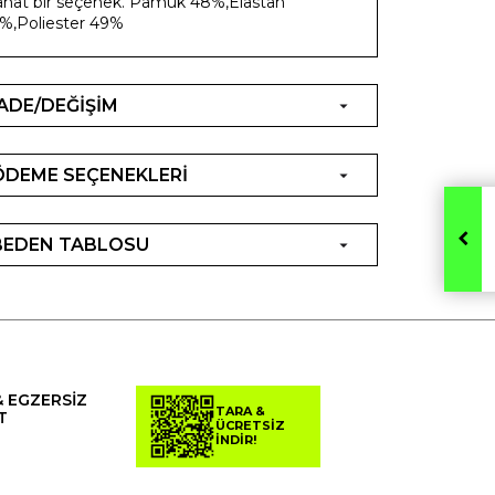
ahat bir seçenek. Pamuk 48%,Elastan
%,Poliester 49%
İADE/DEĞİŞİM
ÖDEME SEÇENEKLERİ
BEDEN TABLOSU
& EGZERSİZ
TARA &
T
ÜCRETSİZ
İNDİR!