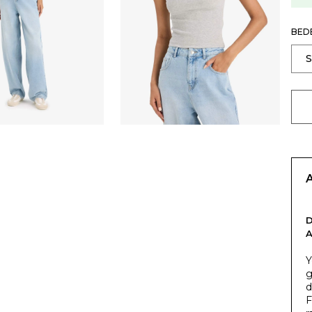
BED
Y
g
d
F