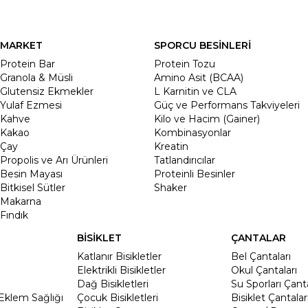
MARKET
SPORCU BESİNLERİ
Protein Bar
Protein Tozu
Granola & Müsli
Amino Asit (BCAA)
Glutensiz Ekmekler
L Karnitin ve CLA
Yulaf Ezmesi
Güç ve Performans Takviyeleri
Kahve
Kilo ve Hacim (Gainer)
Kakao
Kombinasyonlar
Çay
Kreatin
Propolis ve Arı Ürünleri
Tatlandırıcılar
Besin Mayası
Proteinli Besinler
Bitkisel Sütler
Shaker
Makarna
Fındık
BİSİKLET
ÇANTALAR
Katlanır Bisikletler
Bel Çantaları
Elektrikli Bisikletler
Okul Çantaları
Dağ Bisikletleri
Su Sporları Çanta
Eklem Sağlığı
Çocuk Bisikletleri
Bisiklet Çantalar