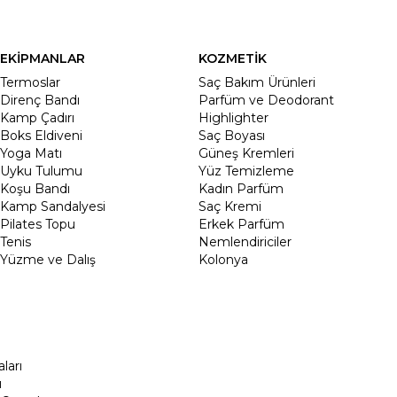
EKİPMANLAR
KOZMETİK
Termoslar
Saç Bakım Ürünleri
Direnç Bandı
Parfüm ve Deodorant
Kamp Çadırı
Highlighter
Boks Eldiveni
Saç Boyası
Yoga Matı
Güneş Kremleri
Uyku Tulumu
Yüz Temizleme
Koşu Bandı
Kadın Parfüm
Kamp Sandalyesi
Saç Kremi
Pilates Topu
Erkek Parfüm
Tenis
Nemlendiriciler
Yüzme ve Dalış
Kolonya
ları
ı