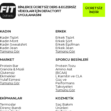
BİNLERCE ÜCRETSİZ DERS & EGZERSİZ
ÜCRETSİZ
VİDEOLARI İÇİN DEFACTOFIT
İNDİR
UYGULAMASINI
KADIN
ERKEK
Kadın Tişört
Erkek Tişört
Kadın Mont
Erkek Şort
Kadın Sweatshirt
Erkek Eşofman
Kadın Jean
Erkek Jean
Tümünü Gör
Tümünü Gör
MARKET
SPORCU BESİNLERİ
Protein Bar
Protein Tozu
Granola & Müsli
Amino Asit
Glutensiz
(BCAA)
Ekmekler
L Karnitin ve CLA
Yulaf Ezmesi
Güç ve
Tümünü Gör
Performans
Takviyeleri
Tümünü Gör
EKİPMANLAR
KOZMETİK
Termoslar
Saç Bakım
Direnç Bandı
Ürünleri