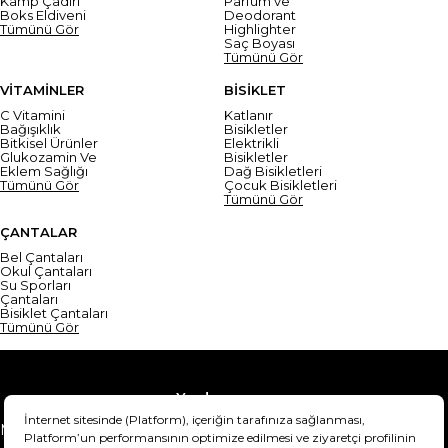
Kamp Çadırı
Parfüm ve
Boks Eldiveni
Deodorant
Tümünü Gör
Highlighter
Saç Boyası
Tümünü Gör
VİTAMİNLER
BİSİKLET
C Vitamini
Katlanır
Bağışıklık
Bisikletler
Bitkisel Ürünler
Elektrikli
Glukozamin Ve
Bisikletler
Eklem Sağlığı
Dağ Bisikletleri
Tümünü Gör
Çocuk Bisikletleri
Tümünü Gör
ÇANTALAR
Bel Çantaları
Okul Çantaları
Su Sporları
Çantaları
Bisiklet Çantaları
Tümünü Gör
Yardım
Mesafeli Satış Sözleşmesi
Teslimat Bilgisi