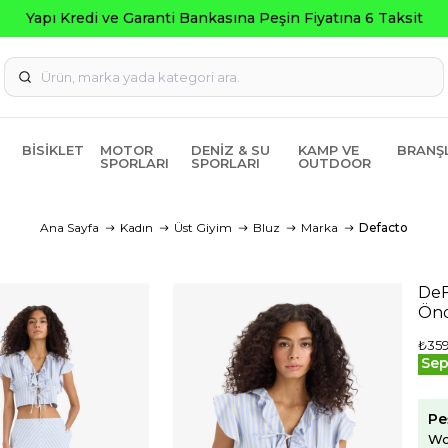
ksit
BISIKLET
MOTOR
DENIZ & SU
KAMP VE
BRANŞ
SPORLARI
SPORLARI
OUTDOOR
Ana Sayfa
Kadın
Üst Giyim
Bluz
Marka
Defacto
DeF
Önd
₺359
Sep
Pe
Wo