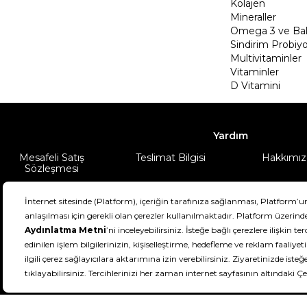
Kolajen
Mineraller
Omega 3 ve Balı
Sindirim Probiyo
Multivitaminler
Vitaminler
D Vitamini
Yardım
Mesafeli Satış
Teslimat Bilgisi
Hakkımız
Sözleşmesi
Şartlar & Koşullar
Ürünüm
DeFactoFIT ©️ 2022-2026. Tüm hakları sa
21
SEÇİNİZ