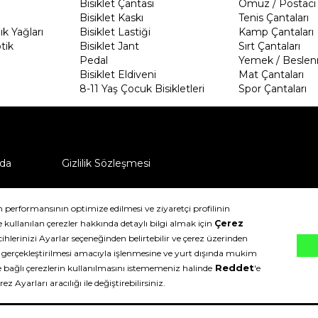
Bisiklet Çantası
Omuz / Postacı 
Bisiklet Kaskı
Tenis Çantaları
k Yağları
Bisiklet Lastiği
Kamp Çantaları
tik
Bisiklet Jant
Sırt Çantaları
Pedal
Yemek / Beslen
Bisiklet Eldiveni
Mat Çantaları
8-11 Yaş Çocuk Bisikletleri
Spor Çantaları
da
Gizlilik Sözleşmesi
ü nasıl iade edebilirim?
klıdır.