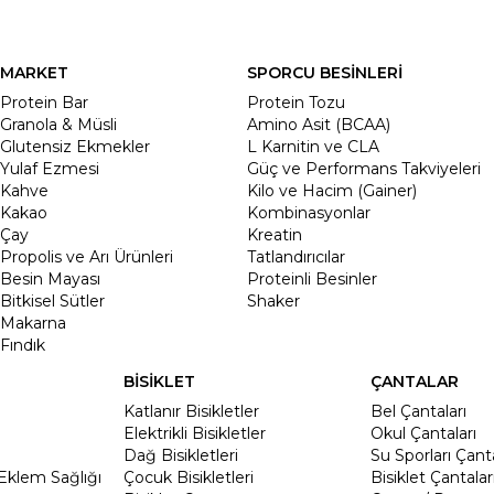
MARKET
SPORCU BESİNLERİ
Protein Bar
Protein Tozu
Granola & Müsli
Amino Asit (BCAA)
Glutensiz Ekmekler
L Karnitin ve CLA
Yulaf Ezmesi
Güç ve Performans Takviyeleri
Kahve
Kilo ve Hacim (Gainer)
Kakao
Kombinasyonlar
Çay
Kreatin
Propolis ve Arı Ürünleri
Tatlandırıcılar
Besin Mayası
Proteinli Besinler
Bitkisel Sütler
Shaker
Makarna
Fındık
BİSİKLET
ÇANTALAR
Katlanır Bisikletler
Bel Çantaları
Elektrikli Bisikletler
Okul Çantaları
Dağ Bisikletleri
Su Sporları Çanta
Eklem Sağlığı
Çocuk Bisikletleri
Bisiklet Çantalar