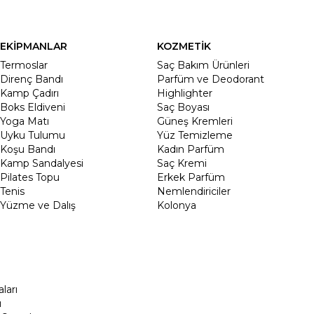
EKİPMANLAR
KOZMETİK
Termoslar
Saç Bakım Ürünleri
Direnç Bandı
Parfüm ve Deodorant
Kamp Çadırı
Highlighter
Boks Eldiveni
Saç Boyası
Yoga Matı
Güneş Kremleri
Uyku Tulumu
Yüz Temizleme
Koşu Bandı
Kadın Parfüm
Kamp Sandalyesi
Saç Kremi
Pilates Topu
Erkek Parfüm
Tenis
Nemlendiriciler
Yüzme ve Dalış
Kolonya
ları
ı