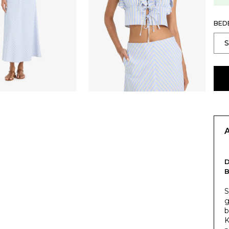
BED
S
g
b
K