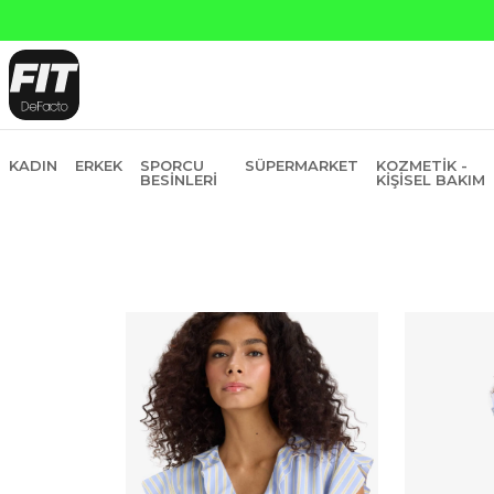
Yapı Kredi ve Garanti Bankasına Peşin Fiyatına 6 Ta
KADIN
ERKEK
SPORCU
SÜPERMARKET
KOZMETIK -
BESINLERI
KIŞISEL BAKIM