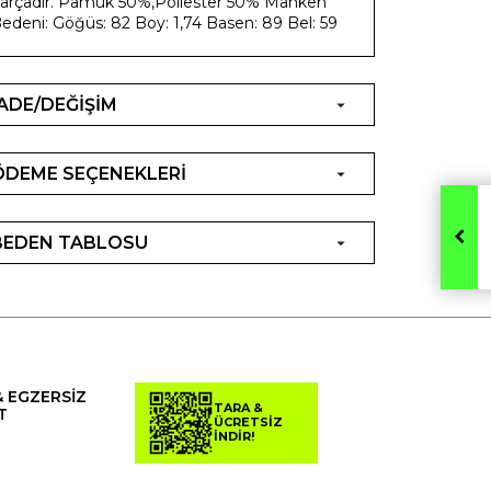
arçadır. Pamuk 50%,Poliester 50% Manken
edeni: Göğüs: 82 Boy: 1,74 Basen: 89 Bel: 59
İADE/DEĞİŞİM
ÖDEME SEÇENEKLERİ
BEDEN TABLOSU
& EGZERSİZ
TARA &
T
ÜCRETSİZ
İNDİR!