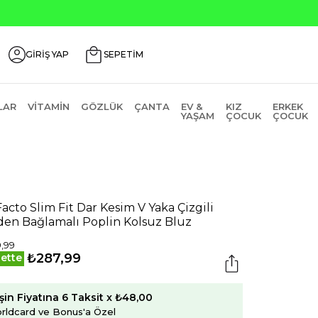
GİRİŞ YAP
SEPETİM
LAR
VITAMIN
GÖZLÜK
ÇANTA
EV &
KIZ
ERKEK
YAŞAM
ÇOCUK
ÇOCUK
acto Slim Fit Dar Kesim V Yaka Çizgili
en Bağlamalı Poplin Kolsuz Bluz
,99
₺287,99
ette
şin Fiyatına 6 Taksit x ₺48,00
rldcard ve Bonus'a Özel