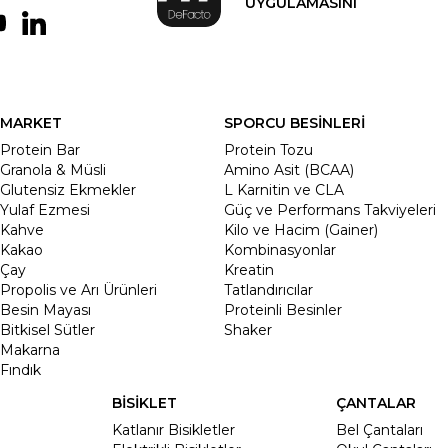
UYGULAMASINI
MARKET
SPORCU BESİNLERİ
Protein Bar
Protein Tozu
Granola & Müsli
Amino Asit (BCAA)
Glutensiz Ekmekler
L Karnitin ve CLA
Yulaf Ezmesi
Güç ve Performans Takviyeleri
Kahve
Kilo ve Hacim (Gainer)
Kakao
Kombinasyonlar
Çay
Kreatin
Propolis ve Arı Ürünleri
Tatlandırıcılar
Besin Mayası
Proteinli Besinler
Bitkisel Sütler
Shaker
Makarna
Fındık
BİSİKLET
ÇANTALAR
Katlanır Bisikletler
Bel Çantaları