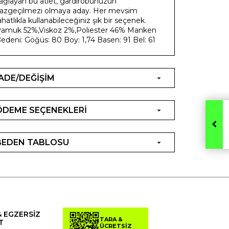
ağlayan bu atlet, gardırobunuzun
azgeçilmezi olmaya aday. Her mevsim
ahatlıkla kullanabileceğiniz şık bir seçenek.
amuk 52%,Viskoz 2%,Poliester 46% Manken
edeni: Göğüs: 80 Boy: 1,74 Basen: 91 Bel: 61
İADE/DEĞİŞİM
ÖDEME SEÇENEKLERİ
BEDEN TABLOSU
& EGZERSİZ
TARA &
T
ÜCRETSİZ