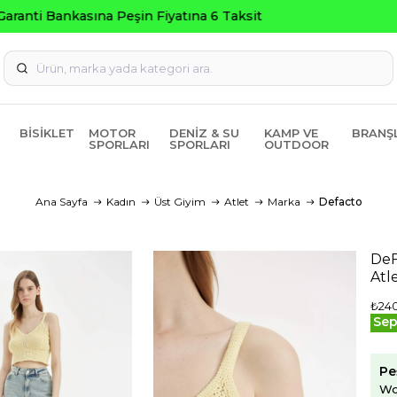
Seçili Ürünlerde ₺2000 Üzeri 
BISIKLET
MOTOR
DENIZ & SU
KAMP VE
BRANŞ
SPORLARI
SPORLARI
OUTDOOR
Ana Sayfa
Kadın
Üst Giyim
Atlet
Marka
Defacto
DeF
Atl
₺24
Sep
Pe
Wo