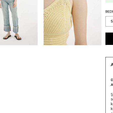
BED
Ş
s
k
k