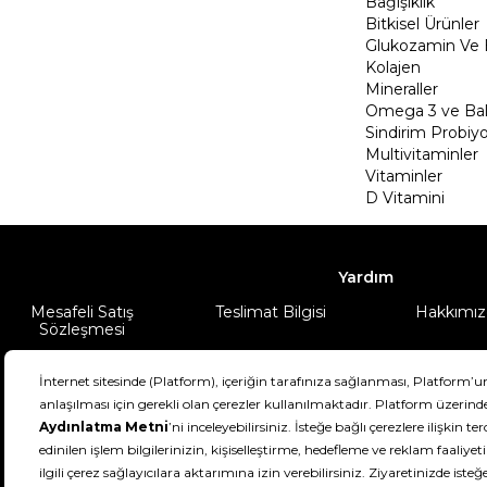
Bağışıklık
Bitkisel Ürünler
Glukozamin Ve 
Kolajen
Mineraller
Omega 3 ve Balı
Sindirim Probiyo
Multivitaminler
Vitaminler
D Vitamini
Yardım
Mesafeli Satış
Teslimat Bilgisi
Hakkımız
Sözleşmesi
Şartlar & Koşullar
Ürünüm