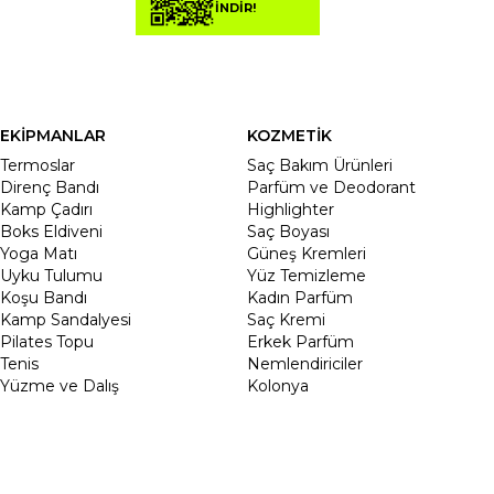
İNDİR!
EKİPMANLAR
KOZMETİK
Termoslar
Saç Bakım Ürünleri
Direnç Bandı
Parfüm ve Deodorant
Kamp Çadırı
Highlighter
Boks Eldiveni
Saç Boyası
Yoga Matı
Güneş Kremleri
Uyku Tulumu
Yüz Temizleme
Koşu Bandı
Kadın Parfüm
Kamp Sandalyesi
Saç Kremi
Pilates Topu
Erkek Parfüm
Tenis
Nemlendiriciler
Yüzme ve Dalış
Kolonya