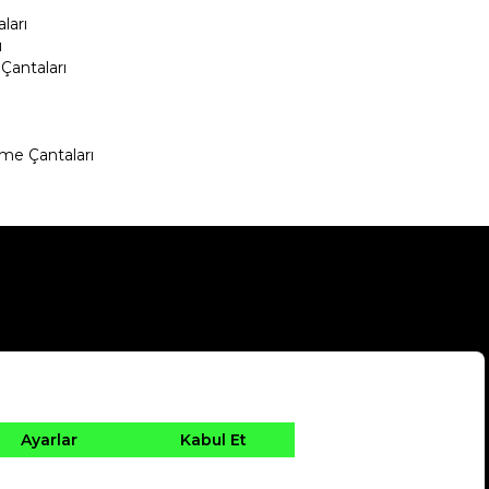
ları
ı
Çantaları
me Çantaları