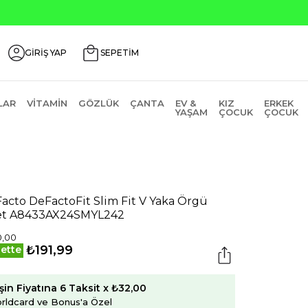
₺200 İndirim Kodu: AGUSTOS200
GİRİŞ YAP
SEPETİM
LAR
VITAMIN
GÖZLÜK
ÇANTA
EV &
KIZ
ERKEK
YAŞAM
ÇOCUK
ÇOCUK
acto DeFactoFit Slim Fit V Yaka Örgü
et A8433AX24SMYL242
0,00
₺191,99
ette
şin Fiyatına 6 Taksit x ₺32,00
rldcard ve Bonus'a Özel