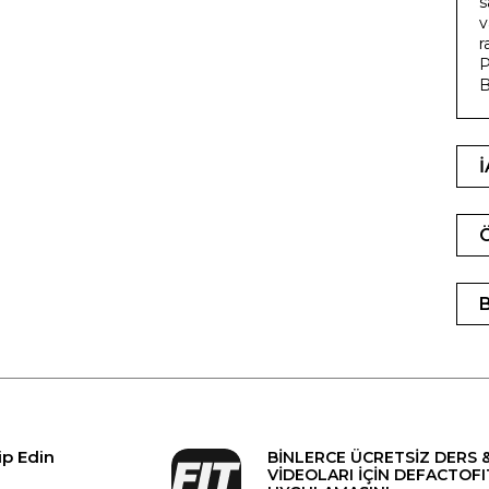
s
v
r
P
B
ip Edin
BİNLERCE ÜCRETSİZ DERS 
VİDEOLARI İÇİN DEFACTOFI