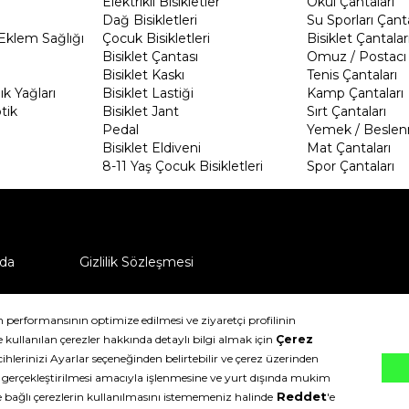
Elektrikli Bisikletler
Okul Çantaları
Dağ Bisikletleri
Su Sporları Çanta
Eklem Sağlığı
Çocuk Bisikletleri
Bisiklet Çantalar
Bisiklet Çantası
Omuz / Postacı 
Bisiklet Kaskı
Tenis Çantaları
k Yağları
Bisiklet Lastiği
Kamp Çantaları
tik
Bisiklet Jant
Sırt Çantaları
Pedal
Yemek / Beslen
Bisiklet Eldiveni
Mat Çantaları
8-11 Yaş Çocuk Bisikletleri
Spor Çantaları
da
Gizlilik Sözleşmesi
ü nasıl iade edebilirim?