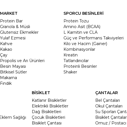
MARKET
SPORCU BESİNLERİ
Protein Bar
Protein Tozu
Granola & Müsli
Amino Asit (BCAA)
Glutensiz Ekmekler
L Karnitin ve CLA
Yulaf Ezmesi
Güç ve Performans Takviyeleri
Kahve
Kilo ve Hacim (Gainer)
Kakao
Kombinasyonlar
Çay
Kreatin
Propolis ve Arı Ürünleri
Tatlandırıcılar
Besin Mayası
Proteinli Besinler
Bitkisel Sütler
Shaker
Makarna
Fındık
BİSİKLET
ÇANTALAR
Katlanır Bisikletler
Bel Çantaları
Elektrikli Bisikletler
Okul Çantaları
Dağ Bisikletleri
Su Sporları Çanta
Eklem Sağlığı
Çocuk Bisikletleri
Bisiklet Çantalar
Bisiklet Çantası
Omuz / Postacı 