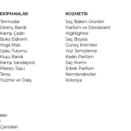
EKİPMANLAR
KOZMETİK
Termoslar
Saç Bakım Ürünleri
Direnç Bandı
Parfüm ve Deodorant
Kamp Çadırı
Highlighter
Boks Eldiveni
Saç Boyası
Yoga Matı
Güneş Kremleri
Uyku Tulumu
Yüz Temizleme
Koşu Bandı
Kadın Parfüm
Kamp Sandalyesi
Saç Kremi
Pilates Topu
Erkek Parfüm
Tenis
Nemlendiriciler
Yüzme ve Dalış
Kolonya
ları
ı
Çantaları