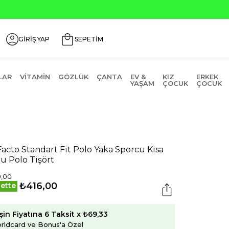
Üzeri ₺200 İndirim Kodu: AGUSTOS200
GİRİŞ YAP
SEPETİM
LAR
VITAMIN
GÖZLÜK
ÇANTA
EV &
KIZ
ERKEK
YAŞAM
ÇOCUK
ÇOCUK
acto Standart Fit Polo Yaka Sporcu Kısa
lu Polo Tişört
0,00
₺416,00
ette
şin Fiyatına 6 Taksit x ₺69,33
rldcard ve Bonus'a Özel