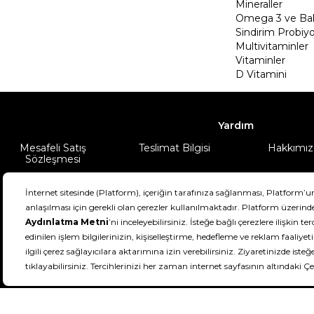
Mineraller
Omega 3 ve Balı
Sindirim Probiyo
Multivitaminler
Vitaminler
D Vitamini
Yardım
Mesafeli Satış
Teslimat Bilgisi
Hakkımız
Sözleşmesi
Şartlar & Koşullar
Ürünüm
DeFactoFIT ©️ 2022-2026. Tüm hakları sa
11
SEÇİNİZ