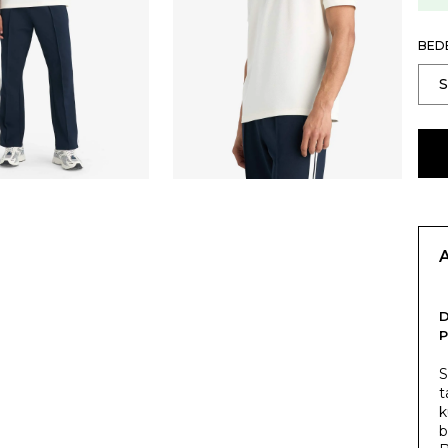
BED
P
S
t
k
b