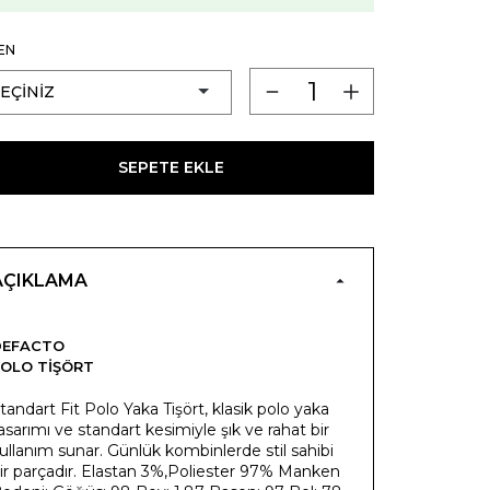
EN
SEPETE EKLE
AÇIKLAMA
DEFACTO
OLO TIŞÖRT
tandart Fit Polo Yaka Tişört, klasik polo yaka
asarımı ve standart kesimiyle şık ve rahat bir
ullanım sunar. Günlük kombinlerde stil sahibi
ir parçadır. Elastan 3%,Poliester 97% Manken