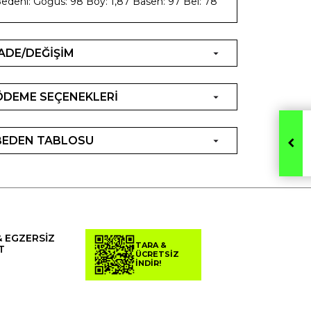
edeni: Göğüs: 98 Boy: 1,87 Basen: 97 Bel: 78
İADE/DEĞİŞİM
ÖDEME SEÇENEKLERİ
BEDEN TABLOSU
& EGZERSİZ
TARA &
T
ÜCRETSİZ
İNDİR!