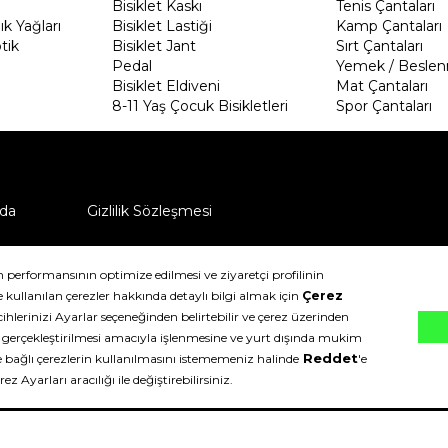
Bisiklet Kaskı
Tenis Çantaları
k Yağları
Bisiklet Lastiği
Kamp Çantaları
tik
Bisiklet Jant
Sırt Çantaları
Pedal
Yemek / Beslen
Bisiklet Eldiveni
Mat Çantaları
8-11 Yaş Çocuk Bisikletleri
Spor Çantaları
da
Gizlilik Sözleşmesi
ü nasıl iade edebilirim?
klıdır.