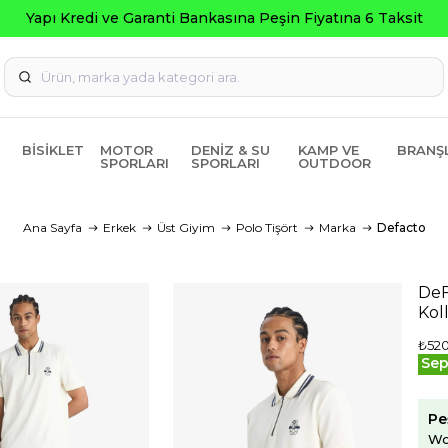
Seçili Ürünlerde ₺2000 
BISIKLET
MOTOR
DENIZ & SU
KAMP VE
BRANŞ
SPORLARI
SPORLARI
OUTDOOR
Ana Sayfa
Erkek
Üst Giyim
Polo Tişört
Marka
Defacto
DeF
Kol
₺52
Sep
Pe
Wo