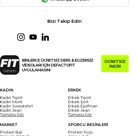
Bizi Takip Edin
BİNLERCE ÜCRETSİZ DERS & EGZERSİZ
ÜCRETSİZ
VİDEOLARI İÇİN DEFACTOFIT
İNDİR
UYGULAMASINI
KADIN
ERKEK
Kadın Tişört
Erkek Tişört
Kadın Mont
Erkek Şort
Kadın Sweatshirt
Erkek Eşofman
Kadın Jean
Erkek Jean
Tümünü Gör
Tümünü Gör
MARKET
SPORCU BESİNLERİ
Protein Bar
Protein Tozu