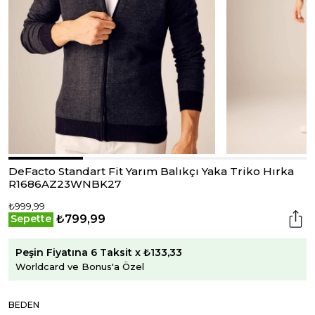
DeFacto Standart Fit Yarım Balıkçı Yaka Triko Hırka
R1686AZ23WNBK27
₺999,99
₺799,99
Sepette
Peşin Fiyatına 6 Taksit x ₺133,33
Worldcard ve Bonus'a Özel
BEDEN