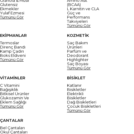
Granola & Müsli
Amino Asit
Glutensiz
(BCAA)
Ekmekler
L Karnitin ve CLA
Yulaf Ezmesi
Güç ve
Tümünü Gör
Performans
Takviyeleri
Tümünü Gör
EKİPMANLAR
KOZMETİK
Termoslar
Saç Bakım
Direnç Bandı
Ürünleri
Kamp Çadırı
Parfüm ve
Boks Eldiveni
Deodorant
Tümünü Gör
Highlighter
Saç Boyası
Tümünü Gör
VİTAMİNLER
BİSİKLET
C Vitamini
Katlanır
Bağışıklık
Bisikletler
Bitkisel Ürünler
Elektrikli
Glukozamin Ve
Bisikletler
Eklem Sağlığı
Dağ Bisikletleri
Tümünü Gör
Çocuk Bisikletleri
Tümünü Gör
ÇANTALAR
Bel Çantaları
Okul Çantaları